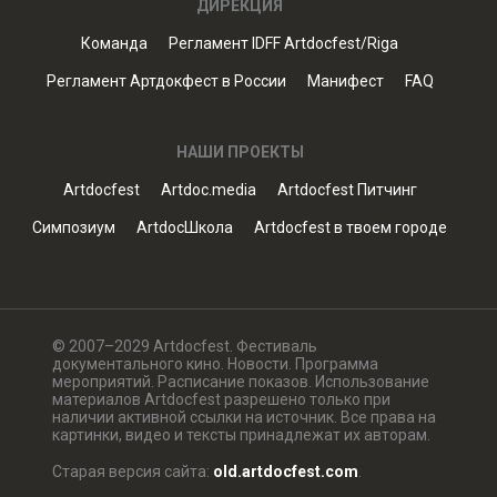
ДИРЕКЦИЯ
Команда
Регламент IDFF Artdocfest/Riga
Регламент Артдокфест в России
Манифест
FAQ
НАШИ ПРОЕКТЫ
Artdocfest
Artdoc.media
Artdocfest Питчинг
Симпозиум
ArtdocШкола
Artdocfest в твоем городе
© 2007–2029 Artdocfest. Фестиваль
документального кино. Новости. Программа
мероприятий. Расписание показов. Использование
материалов Artdocfest разрешено только при
наличии активной ссылки на источник. Все права на
картинки, видео и тексты принадлежат их авторам.
Старая версия сайта:
old.artdocfest.com
.