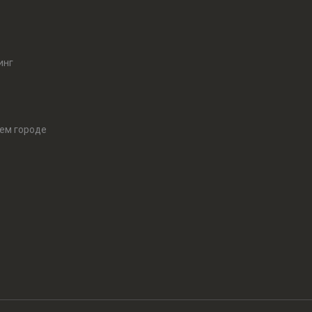
инг
оем городе