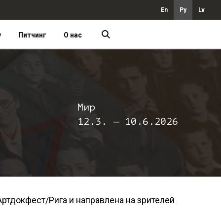
En
Ру
Lv
у
Питчинг
О нас
Мир
12.3. — 10.6.2026
Артдокфест/Рига и направлена на зрителей