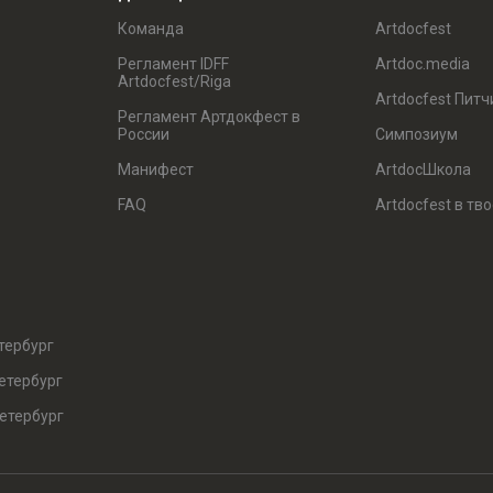
Команда
Artdocfest
Регламент IDFF
Artdoc.media
Artdocfest/Riga
Artdocfest Питч
Регламент Артдокфест в
России
Симпозиум
Манифест
ArtdocШкола
FAQ
Artdocfest в тв
тербург
етербург
етербург