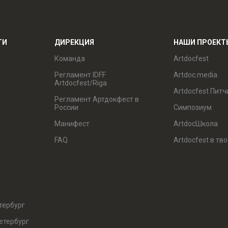
ТИ
ДИРЕКЦИЯ
НАШИ ПРОЕКТ
Команда
Artdocfest
Регламент IDFF
Artdoc.media
Artdocfest/Riga
Artdocfest Питч
Регламент Артдокфест в
России
Симпозиум
Манифест
ArtdocШкола
FAQ
Artdocfest в тв
тербург
етербург