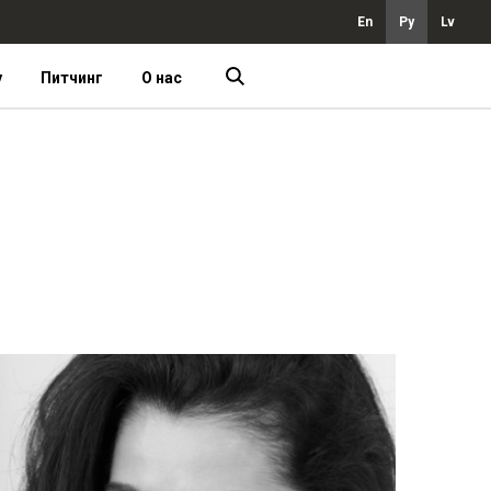
En
Ру
Lv
у
Питчинг
О нас