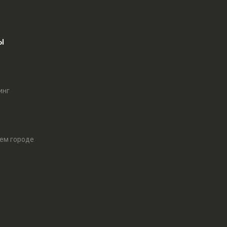
Ы
инг
оем городе