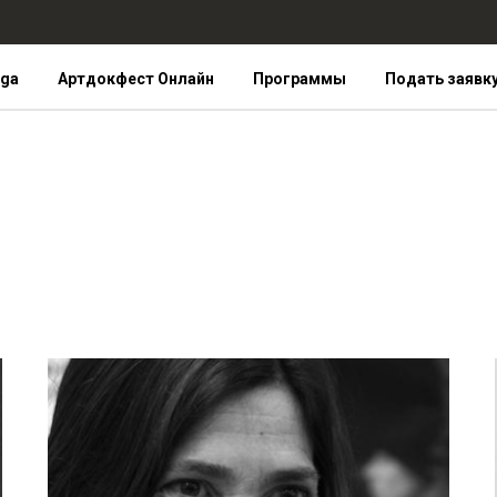
iga
Артдокфест Онлайн
Программы
Подать заявк