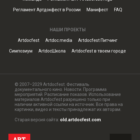
Регламент Артдокфест в России
Манифест
FAQ
НАШИ ПРОЕКТЫ
Artdocfest
Artdoc.media
Artdocfest Питчинг
Симпозиум
ArtdocШкола
Artdocfest в твоем городе
© 2007–2029 Artdocfest. Фестиваль
документального кино. Новости. Программа
мероприятий. Расписание показов. Использование
материалов Artdocfest разрешено только при
наличии активной ссылки на источник. Все права на
картинки, видео и тексты принадлежат их авторам.
Старая версия сайта:
old.artdocfest.com
.