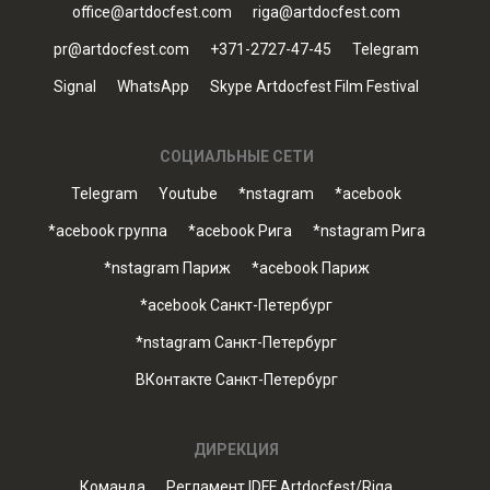
office@artdocfest.com
riga@artdocfest.com
pr@artdocfest.com
+371-2727-47-45
Telegram
Signal
WhatsApp
Skype Artdocfest Film Festival
СОЦИАЛЬНЫЕ СЕТИ
Telegram
Youtube
*nstagram
*acebook
*acebook группа
*acebook Рига
*nstagram Рига
*nstagram Париж
*acebook Париж
*acebook Санкт-Петербург
*nstagram Санкт-Петербург
ВКонтакте Санкт-Петербург
ДИРЕКЦИЯ
Команда
Регламент IDFF Artdocfest/Riga