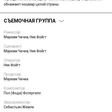
обнажают кошмар целой страны.
СЪЕМОЧНАЯ ГРУППА
Режиссёр:
Мариам Чачиа, Ник Фойгт
Сценарист:
Мариам Чачиа, Ник Фойгт
Оператор:
Ник Фойгт
Продюсер:
Мариам Чачиа
Композитор:
Пол (Фода) Фотергилл
Звукорежиссёр:
Себастьян Жемле