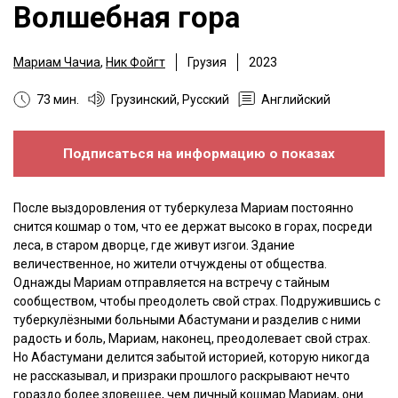
Волшебная гора
Мариам Чачиа
,
Ник Фойгт
Грузия
2023
73 мин.
Грузинский, Русский
Английский
Подписаться на информацию о показах
После выздоровления от туберкулеза Мариам постоянно
снится кошмар о том, что ее держат высоко в горах, посреди
леса, в старом дворце, где живут изгои. Здание
величественное, но жители отчуждены от общества.
Однажды Мариам отправляется на встречу с тайным
сообществом, чтобы преодолеть свой страх. Подружившись с
туберкулёзными больными Абастумани и разделив с ними
радость и боль, Мариам, наконец, преодолевает свой страх.
Но Абастумани делится забытой историей, которую никогда
не рассказывал, и призраки прошлого раскрывают нечто
гораздо более зловещее, чем личный кошмар Мариам, они