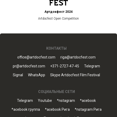
Артдокфест 2024
Artdocfest Open Competition
КОНТАКТЫ
office@artdocfest.com
riga@artdocfest.com
pr@artdocfest.com
+371-2727-47-45
Telegram
Signal
WhatsApp
Skype Artdocfest Film Festival
СОЦИАЛЬНЫЕ СЕТИ
Telegram
Youtube
*nstagram
*acebook
*acebook группа
*acebook Рига
*nstagram Рига