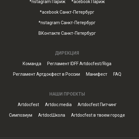
*nstagram Париж
*acebook Париж
*acebook Санкт-Петербург
*nstagram Санкт-Петербург
ВКонтакте Санкт-Петербург
ДИРЕКЦИЯ
Команда
Регламент IDFF Artdocfest/Riga
Регламент Артдокфест в России
Манифест
FAQ
НАШИ ПРОЕКТЫ
Artdocfest
Artdoc.media
Artdocfest Питчинг
Симпозиум
ArtdocШкола
Artdocfest в твоем городе