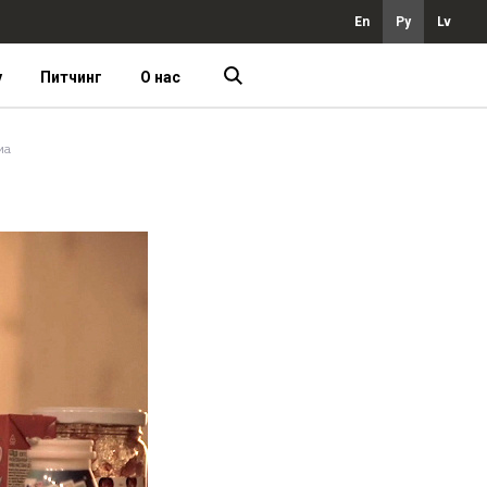
En
Ру
Lv
у
Питчинг
О нас
ма