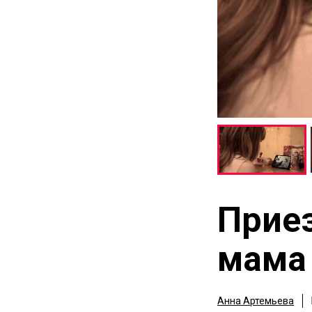
Приез
мама
Анна Артемьева