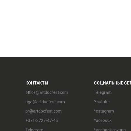
КОНТАКТЫ
СОЦИАЛЬНЫЕ СЕ
office@artdocfest.com
Telegram
riga@artdocfest.com
Youtube
pr@artdocfest.com
*nstagram
+371-2727-47-45
*acebook
Telegram
*acebook группа