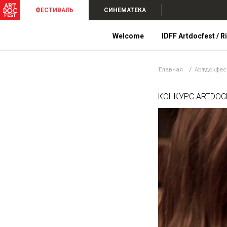
ФЕСТИВАЛЬ
СИНЕМАТЕКА
Welcome
IDFF Artdocfest / R
Главная
Артдокфе
КОНКУРС ARTDOCF