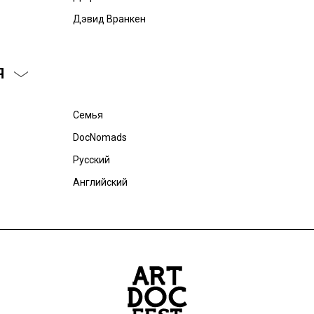
Дэвид Вранкен
Я
Семья
DocNomads
Русский
Английский