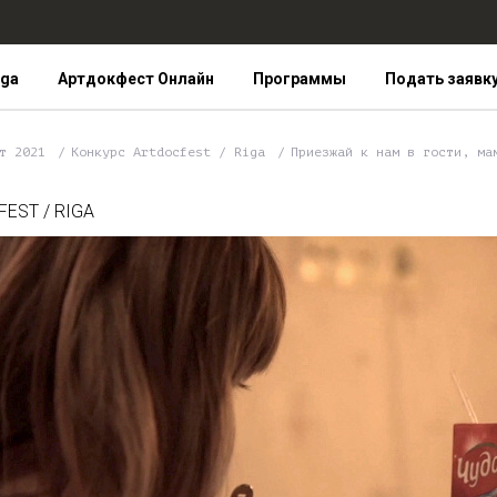
iga
Артдокфест Онлайн
Программы
Подать заявк
ст 2021
Конкурс Artdocfest / Riga
Приезжай к нам в гости, ма
EST / RIGA