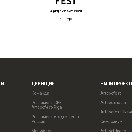
Артдокфест 2020
Конкурс
ТИ
ДИРЕКЦИЯ
НАШИ ПРОЕКТ
Команда
Artdocfest
Регламент IDFF
Artdoc.media
Artdocfest/Riga
Artdocfest Питч
Регламент Артдокфест в
России
Симпозиум
Манифест
ArtdocШкола