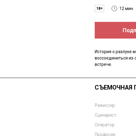
12 мин.
18+
Подп
История о разлуке м
воссоединиться из-
встрече.
СЪЕМОЧНАЯ 
Режиссёр:
Сценарист:
Оператор:
Продюсер: