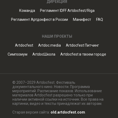
ДИРЕКЦИЯ
Команда
Регламент IDFF Artdocfest/Riga
Регламент Артдокфест в России
Манифест
FAQ
НАШИ ПРОЕКТЫ
Artdocfest
Artdoc.media
Artdocfest Питчинг
Симпозиум
ArtdocШкола
Artdocfest в твоем городе
© 2007–2029 Artdocfest. Фестиваль
документального кино. Новости. Программа
мероприятий. Расписание показов. Использование
материалов Artdocfest разрешено только при
наличии активной ссылки на источник. Все права на
картинки, видео и тексты принадлежат их авторам.
Старая версия сайта:
old.artdocfest.com
.