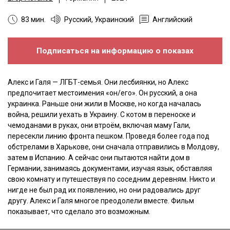
83 мин.
Русский, Украинский
Английский
Подписаться на информацию о показах
Алекс и Галя — ЛГБТ-семья. Они лесбиянки, но Алекс
предпочитает местоимения «он/его». Он русский, а она
украинка. Раньше они жили в Москве, но когда началась
война, решили уехать в Украину. С котом в переноске и
чемоданами в руках, они втроём, включая маму Гали,
пересекли линию фронта пешком. Проведя более года под
обстрелами в Харькове, они сначала отправились в Молдову,
затем в Испанию. А сейчас они пытаются найти дом в
Германии, занимаясь документами, изучая язык, обставляя
свою комнату и путешествуя по соседним деревням. Никто и
нигде не был рад их появлению, но они радовались друг
другу. Алекс и Галя многое преодолели вместе. Фильм
показывает, что сделало это возможным.