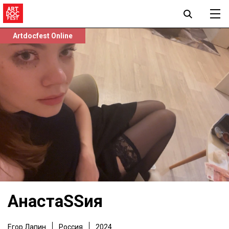
Artdocfest Online
АнастаSSия
Егор Лапин
Россия
2024