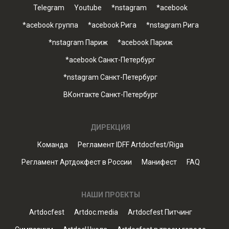
Telegram
Youtube
*nstagram
*acebook
*acebook группа
*acebook Рига
*nstagram Рига
*nstagram Париж
*acebook Париж
*acebook Санкт-Петербург
*nstagram Санкт-Петербург
ВКонтакте Санкт-Петербург
ДИРЕКЦИЯ
Команда
Регламент IDFF Artdocfest/Riga
Регламент Артдокфест в России
Манифест
FAQ
НАШИ ПРОЕКТЫ
Artdocfest
Artdoc.media
Artdocfest Питчинг