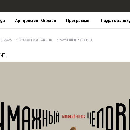
iga
Артдокфест Онлайн
Программы
Подать заявк
ст 2025
Artdocfest Online
Бумажный человек
INE