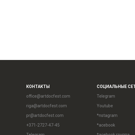
КОНТАКТЫ
СОЦИАЛЬНЫЕ СЕ
office@artdocfest.com
Telegram
riga@artdocfest.com
Youtube
pr@artdocfest.com
*nstagram
+371-2727-47-45
*acebook
Telegram
*acebook группа