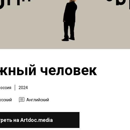
жный человек
оссия
2024
усский
Английский
реть на Artdoc.media