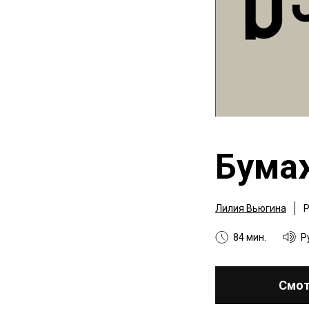
Бума
Лилия Вьюгина
Р
84 мин.
Р
Смот