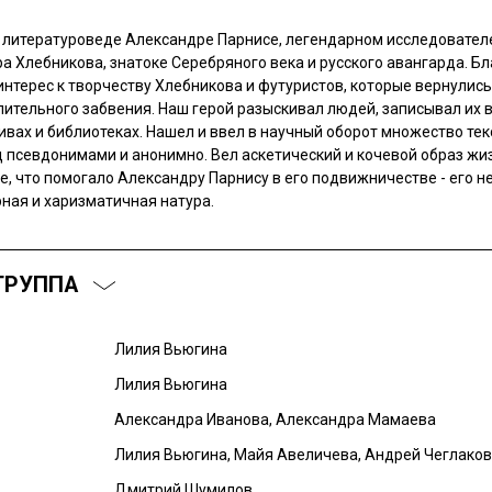
 литературоведе Александре Парнисе, легендарном исследовател
а Хлебникова, знатоке Серебряного века и русского авангарда. Бл
интерес к творчеству Хлебникова и футуристов, которые вернулись
лительного забвения. Наш герой разыскивал людей, записывал их 
ивах и библиотеках. Нашел и ввел в научный оборот множество тек
 псевдонимами и анонимно. Вел аскетический и кочевой образ жи
е, что помогало Александру Парнису в его подвижничестве - его н
рная и харизматичная натура.
ГРУППА
Лилия Вьюгина
Лилия Вьюгина
Александра Иванова, Александра Мамаева
Лилия Вьюгина, Майя Авеличева, Андрей Чеглаков
Дмитрий Шумилов