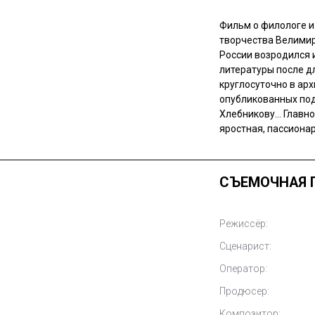
Фильм о филологе и
творчества Велимир
России возродился 
литературы после д
круглосуточно в арх
опубликованных под
Хлебникову… Главно
яростная, пассиона
СЪЕМОЧНАЯ 
Режиссёр:
Сценарист:
Оператор:
Продюсер:
Композитор: