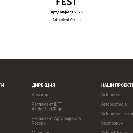
Артдокфест 2025
Artdocfest Online
ТИ
ДИРЕКЦИЯ
НАШИ ПРОЕКТ
Команда
Artdocfest
Регламент IDFF
Artdoc.media
Artdocfest/Riga
Artdocfest Питч
Регламент Артдокфест в
России
Симпозиум
Манифест
ArtdocШкола