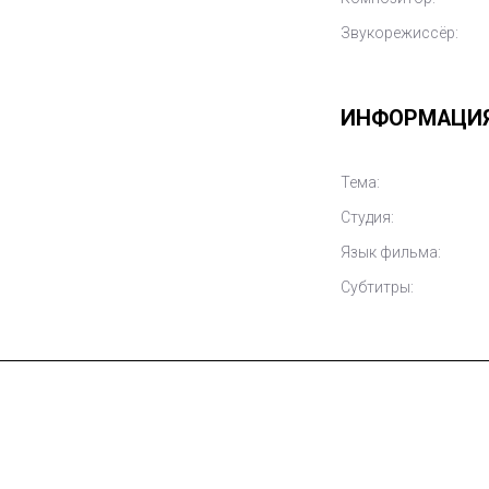
Звукорежиссёр:
ИНФОРМАЦИ
Тема:
Студия:
Язык фильма:
Субтитры: