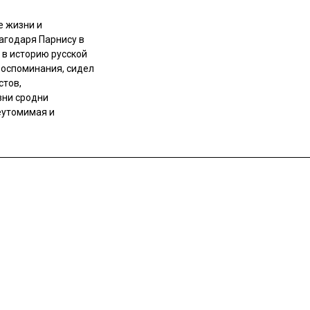
е жизни и
агодаря Парнису в
 в историю русской
воспоминания, сидел
стов,
зни сродни
еутомимая и