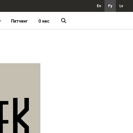
En
Ру
Lv
у
Питчинг
О нас