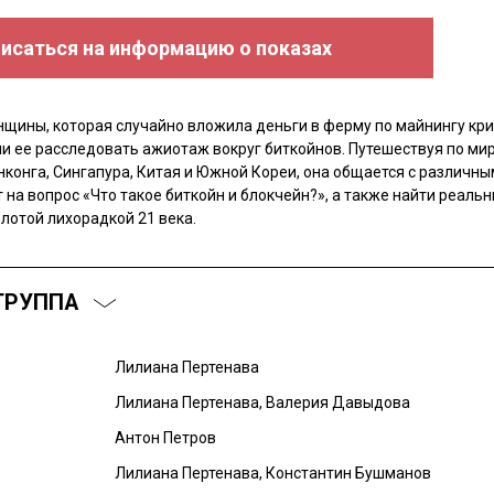
исаться на информацию о показах
нщины, которая случайно вложила деньги в ферму по майнингу кр
и ее расследовать ажиотаж вокруг биткойнов. Путешествуя по мир
нконга, Сингапура, Китая и Южной Кореи, она общается с различны
 на вопрос «Что такое биткойн и блокчейн?», а также найти реаль
лотой лихорадкой 21 века.
ГРУППА
Лилиана Пертенава
Лилиана Пертенава, Валерия Давыдова
Антон Петров
Лилиана Пертенава, Константин Бушманов