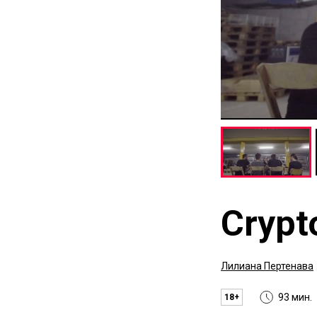
Crypt
Лилиана Пертенава
93 мин.
18+