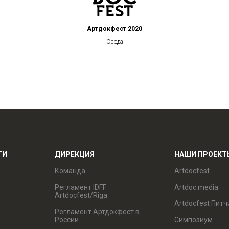
Артдокфест 2020
Среда
ТИ
ДИРЕКЦИЯ
НАШИ ПРОЕКТ
Команда
Artdocfest
Регламент IDFF
Artdoc.media
Artdocfest/Riga
Artdocfest Питч
Регламент Артдокфест в
России
Симпозиум