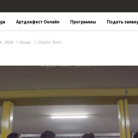
iga
Артдокфест Онлайн
Программы
Подать заявк
ст 2020
Среда
Crypto Rush