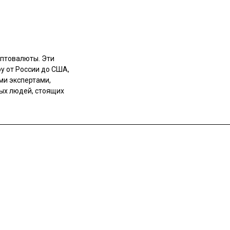
иптовалюты. Эти
у от России до США,
ми экспертами,
ных людей, стоящих