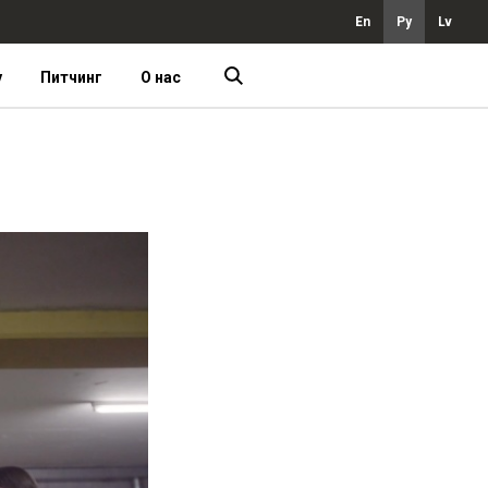
En
Ру
Lv
у
Питчинг
О нас