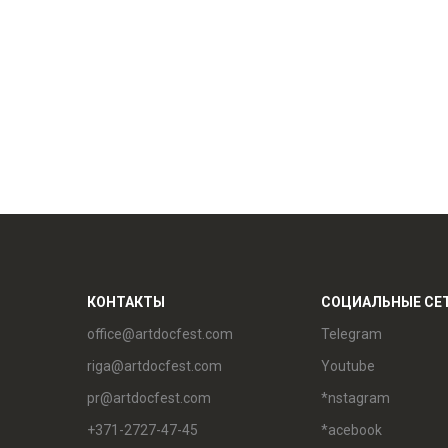
КОНТАКТЫ
СОЦИАЛЬНЫЕ СЕ
office@artdocfest.com
Telegram
riga@artdocfest.com
Youtube
pr@artdocfest.com
*nstagram
+371-2727-47-45
*acebook