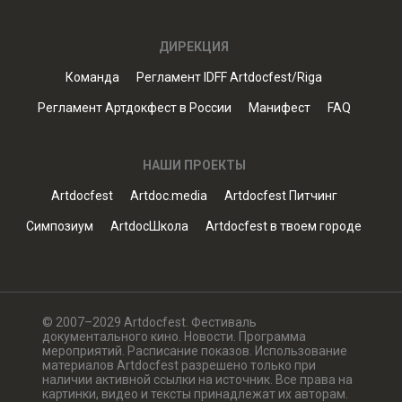
ДИРЕКЦИЯ
Команда
Регламент IDFF Artdocfest/Riga
Регламент Артдокфест в России
Манифест
FAQ
НАШИ ПРОЕКТЫ
Artdocfest
Artdoc.media
Artdocfest Питчинг
Симпозиум
ArtdocШкола
Artdocfest в твоем городе
© 2007–2029 Artdocfest. Фестиваль
документального кино. Новости. Программа
мероприятий. Расписание показов. Использование
материалов Artdocfest разрешено только при
наличии активной ссылки на источник. Все права на
картинки, видео и тексты принадлежат их авторам.