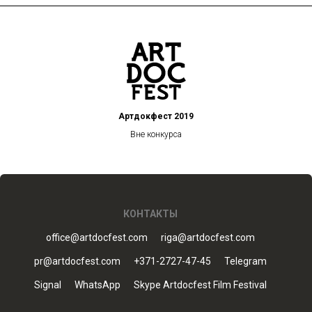
Артдокфест 2019
Вне конкурса
КОНТАКТЫ
office@artdocfest.com
riga@artdocfest.com
pr@artdocfest.com
+371-2727-47-45
Telegram
Signal
WhatsApp
Skype Artdocfest Film Festival