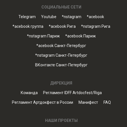
СОЦИАЛЬНЫЕ СЕТИ
Telegram
Youtube
*nstagram
*acebook
*acebook группа
*acebook Рига
*nstagram Рига
*nstagram Париж
*acebook Париж
*acebook Санкт-Петербург
*nstagram Санкт-Петербург
ВКонтакте Санкт-Петербург
ДИРЕКЦИЯ
Команда
Регламент IDFF Artdocfest/Riga
Регламент Артдокфест в России
Манифест
FAQ
НАШИ ПРОЕКТЫ