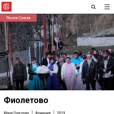
После Союза
Фиолетово
Мане Григорян
Армения
2019