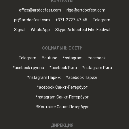
КОНТАКТЫ
office@artdocfest.com
riga@artdocfest.com
pr@artdocfest.com
+371-2727-47-45
Telegram
Signal
WhatsApp
Skype Artdocfest Film Festival
СОЦИАЛЬНЫЕ СЕТИ
Telegram
Youtube
*nstagram
*acebook
*acebook группа
*acebook Рига
*nstagram Рига
*nstagram Париж
*acebook Париж
*acebook Санкт-Петербург
*nstagram Санкт-Петербург
ВКонтакте Санкт-Петербург
ДИРЕКЦИЯ