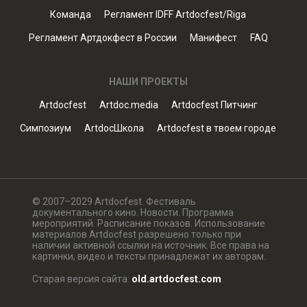
Команда
Регламент IDFF Artdocfest/Riga
Регламент Артдокфест в России
Манифест
FAQ
НАШИ ПРОЕКТЫ
Artdocfest
Artdoc.media
Artdocfest Питчинг
Симпозиум
ArtdocШкола
Artdocfest в твоем городе
© 2007–2029 Artdocfest. Фестиваль
документального кино. Новости. Программа
мероприятий. Расписание показов. Использование
материалов Artdocfest разрешено только при
наличии активной ссылки на источник. Все права на
картинки, видео и тексты принадлежат их авторам.
Старая версия сайта:
old.artdocfest.com
.