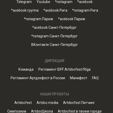
Telegram
Youtube
*nstagram
*acebook
*acebook группа
*acebook Рига
*nstagram Рига
*nstagram Париж
*acebook Париж
*acebook Санкт-Петербург
*nstagram Санкт-Петербург
ВКонтакте Санкт-Петербург
ДИРЕКЦИЯ
Команда
Регламент IDFF Artdocfest/Riga
Регламент Артдокфест в России
Манифест
FAQ
НАШИ ПРОЕКТЫ
Artdocfest
Artdoc.media
Artdocfest Питчинг
Симпозиум
ArtdocШкола
Artdocfest в твоем городе