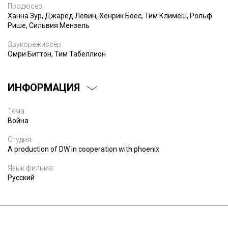
Продюсер:
Ханна Зур, Джаред Левин, Хенрик Боес, Тим Климеш, Рольф
Рише, Сильвия Мензель
Звукорежиссёр:
Омри Биттон, Тим Табеллион
ИНФОРМАЦИЯ
Тема:
Война
Студия:
A production of DW in cooperation with phoenix
Язык фильма:
Русский