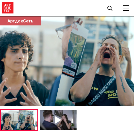
АртдокСеть