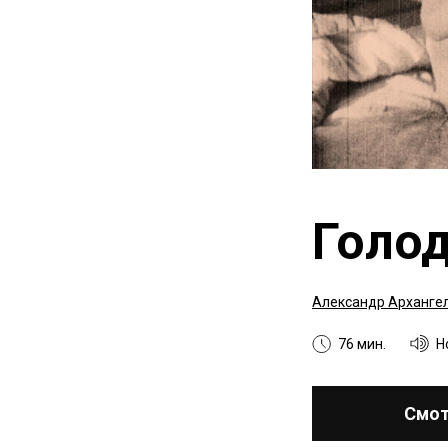
Голо
Александр Арханге
76 мин.
Н
Смот