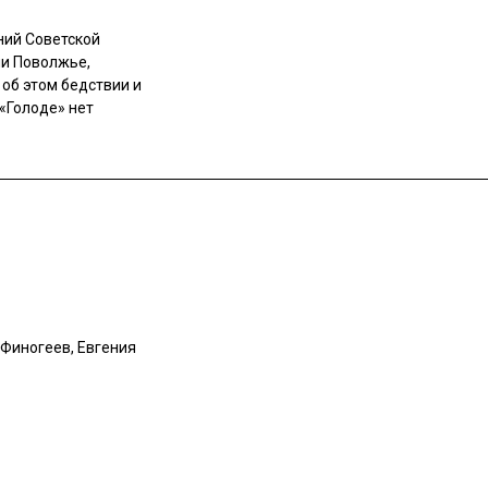
ний Советской
ли Поволжье,
 об этом бедствии и
 «Голоде» нет
 Финогеев, Евгения