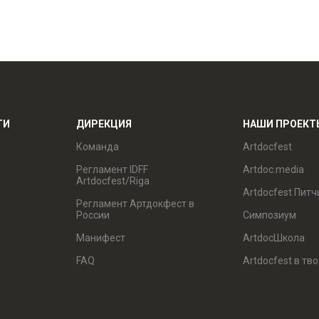
ТИ
ДИРЕКЦИЯ
НАШИ ПРОЕКТ
Команда
Artdocfest
Регламент IDFF
Artdoc.media
Artdocfest/Riga
Artdocfest Питч
Регламент Артдокфест в
России
Симпозиум
Манифест
ArtdocШкола
FAQ
Artdocfest в тв