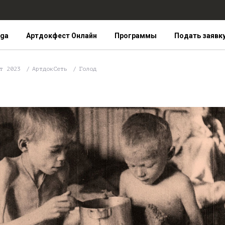
iga
Артдокфест Онлайн
Программы
Подать заявк
ст 2023
АртдокСеть
Голод