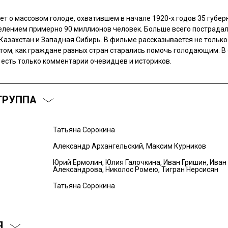
ет о массовом голоде, охватившем в начале 1920-х годов 35 губер
елением примерно 90 миллионов человек. Больше всего пострада
Казахстан и Западная Сибирь. В фильме рассказывается не только
о том, как граждане разных стран старались помочь голодающим. В
— есть только комментарии очевидцев и историков.
ГРУППА
Татьяна Сорокина
Александр Архангельский, Максим Курников
Юрий Ермолин, Юлия Галочкина, Иван Гришин, Иван
Александрова, Николос Ромею, Тигран Нерсисян
Татьяна Сорокина
Я