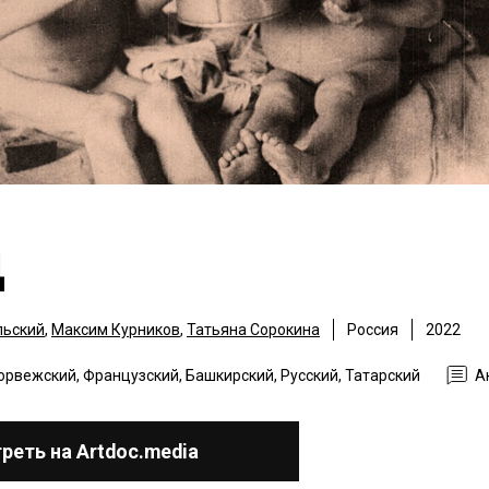
д
льский
,
Максим Курников
,
Татьяна Сорокина
Россия
2022
орвежский, Французский, Башкирский, Русский, Татарский
А
реть на Artdoc.media