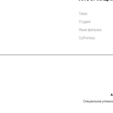
Тема:
Студия:
Язык фильма:
Субтитры:
А
Специальное упомина