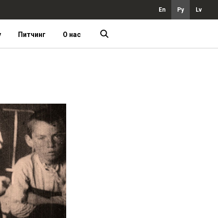
En
Ру
Lv
у
Питчинг
О нас