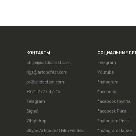
КОНТАКТЫ
СОЦИАЛЬНЫЕ СЕ
office@artdocfest.com
Telegram
riga@artdocfest.com
Youtube
pr@artdocfest.com
*nstagram
+371-2727-47-45
*acebook
Telegram
*acebook группа
Signal
*acebook Рига
WhatsApp
*nstagram Рига
Skype Artdocfest Film Festival
*nstagram Париж