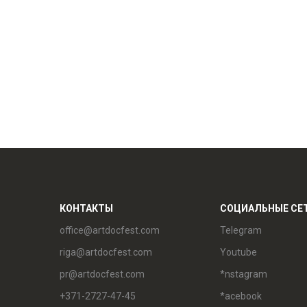
КОНТАКТЫ
СОЦИАЛЬНЫЕ СЕ
office@artdocfest.com
Telegram
riga@artdocfest.com
Youtube
pr@artdocfest.com
*nstagram
+371-2727-47-45
*acebook