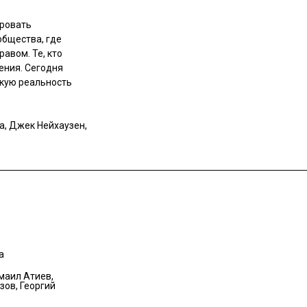
ировать
общества, где
авом. Те, кто
ения. Сегодня
скую реальность
а, Джек Нейхаузен,
а
маил Атиев,
зов, Георгий