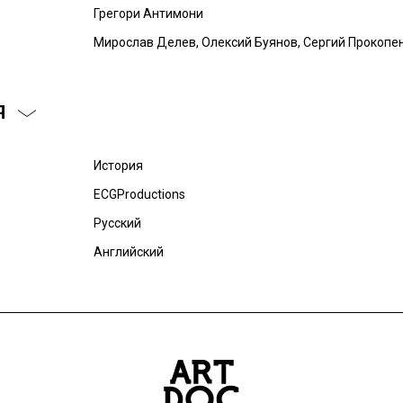
Грегори Антимони
Мирослав Делев, Олексий Буянов, Сергий Прокопе
Я
История
ECGProductions
Русский
Английский