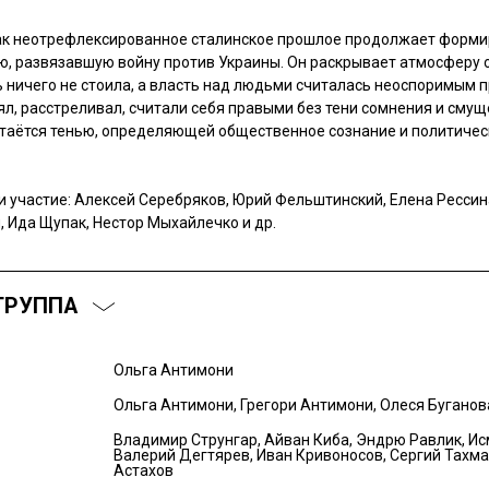
как неотрефлексированное сталинское прошлое продолжает форм
, развязавшую войну против Украины. Он раскрывает атмосферу 
 ничего не стоила, а власть над людьми считалась неоспоримым пр
ял, расстреливал, считали себя правыми без тени сомнения и смущ
таётся тенью, определяющей общественное сознание и политиче
 участие: Алексей Серебряков, Юрий Фельштинский, Елена Рессин
 Ида Щупак, Нестор Мыхайлечко и др.
ГРУППА
Ольга Антимони
Ольга Антимони, Грегори Антимони, Олеся Буганов
Владимир Струнгар, Айван Киба, Эндрю Равлик, Ис
Валерий Дегтярев, Иван Кривоносов, Сергий Тахма
Астахов