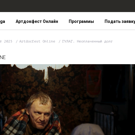
iga
Артдокфест Онлайн
Программы
Подать заявк
ст 2025
Artdocfest Online
ГУЛАГ. Неоплаченный долг
INE