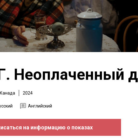
Г. Неоплаченный д
Канада
2024
усский
Английский
исаться на информацию о показах