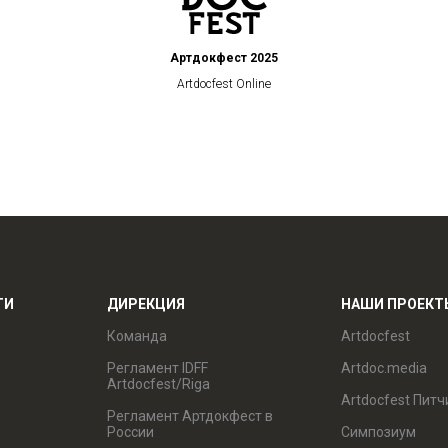
Артдокфест 2025
Artdocfest Online
ТИ
ДИРЕКЦИЯ
НАШИ ПРОЕКТ
Команда
Artdocfest
Регламент IDFF
Artdoc.media
Artdocfest/Riga
Artdocfest Питч
Регламент Артдокфест в
России
Симпозиум