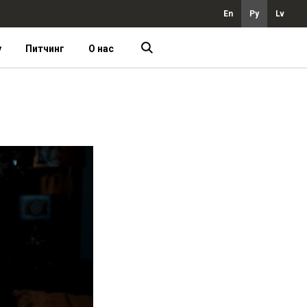
En
Ру
Lv
у
Питчинг
О нас