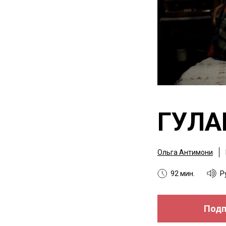
ГУЛА
Ольга Антимони
92 мин.
Р
Подп