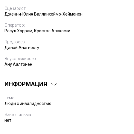
Сценарист:
Дженни-Юлия Валлинхеймо-Хеймонен
Оператор:
Расул Хоррам, Кристал Алакоски
Продюсер:
Данай Анагносту
Звукорежиссёр:
Ану Аалтонен
ИНФОРМАЦИЯ
Тема:
Люди с инвалидностью
Язык фильма:
нет