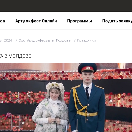
iga
Артдокфест Онлайн
Программы
Подать заявк
ст 2024
Эхо Артдокфеста в Молдове
Праздники
А В МОЛДОВЕ