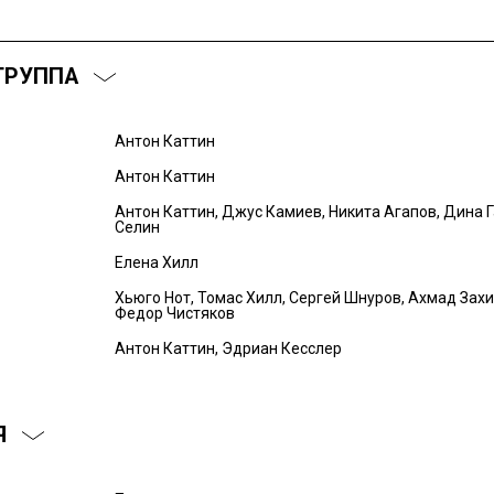
ГРУППА
Антон Каттин
Антон Каттин
Антон Каттин, Джус Камиев, Никита Агапов, Дина 
Селин
Елена Хилл
Хьюго Нот, Томас Хилл, Сергей Шнуров, Ахмад Захи
Федор Чистяков
Антон Каттин, Эдриан Кесслер
Я