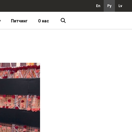
En
Ру
Lv
у
Питчинг
О нас