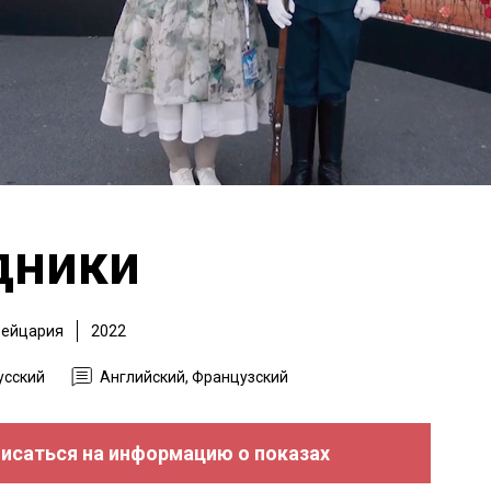
дники
ейцария
2022
усский
Английский, Французский
исаться на информацию о показах