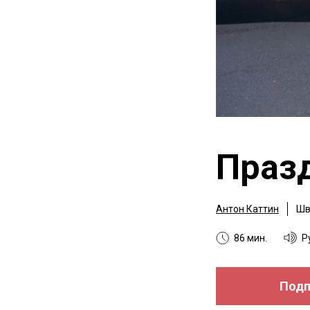
Праз
Антон Каттин
Шв
86 мин.
Р
Подп