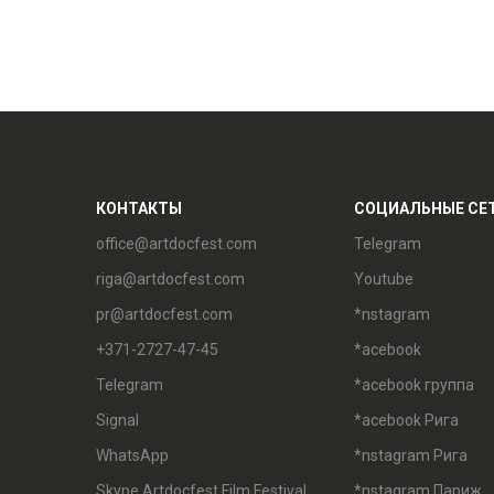
КОНТАКТЫ
СОЦИАЛЬНЫЕ СЕ
office@artdocfest.com
Telegram
riga@artdocfest.com
Youtube
pr@artdocfest.com
*nstagram
+371-2727-47-45
*acebook
Telegram
*acebook группа
Signal
*acebook Рига
WhatsApp
*nstagram Рига
Skype Artdocfest Film Festival
*nstagram Париж