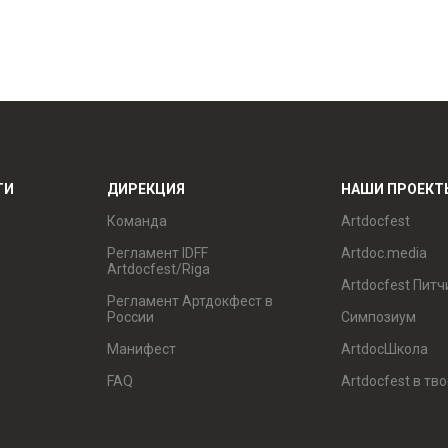
ТИ
ДИРЕКЦИЯ
НАШИ ПРОЕКТ
Команда
Artdocfest
Регламент IDFF
Artdoc.media
Artdocfest/Riga
Artdocfest Питч
Регламент Артдокфест в
России
Симпозиум
Манифест
ArtdocШкола
FAQ
Artdocfest в тв