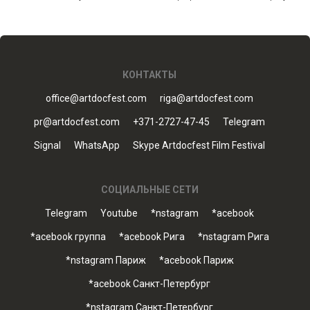
КОНТАКТЫ
office@artdocfest.com
riga@artdocfest.com
pr@artdocfest.com
+371-2727-47-45
Telegram
Signal
WhatsApp
Skype Artdocfest Film Festival
СОЦИАЛЬНЫЕ СЕТИ
Telegram
Youtube
*nstagram
*acebook
*acebook группа
*acebook Рига
*nstagram Рига
*nstagram Париж
*acebook Париж
*acebook Санкт-Петербург
*nstagram Санкт-Петербург