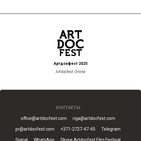
Артдокфест 2025
Artdocfest Online
КОНТАКТЫ
office@artdocfest.com
riga@artdocfest.com
pr@artdocfest.com
+371-2727-47-45
Telegram
Signal
WhatsApp
Skype Artdocfest Film Festival