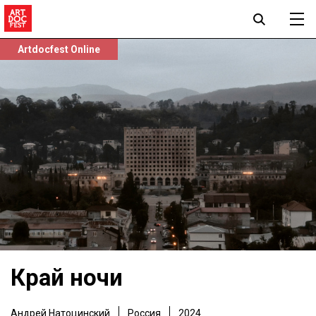
Artdocfest Online
Край ночи
Андрей Натоцинский
Россия
2024