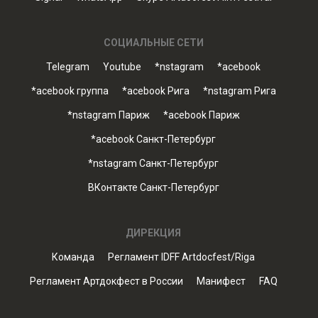
СОЦИАЛЬНЫЕ СЕТИ
Telegram
Youtube
*nstagram
*acebook
*acebook группа
*acebook Рига
*nstagram Рига
*nstagram Париж
*acebook Париж
*acebook Санкт-Петербург
*nstagram Санкт-Петербург
ВКонтакте Санкт-Петербург
ДИРЕКЦИЯ
Команда
Регламент IDFF Artdocfest/Riga
Регламент Артдокфест в России
Манифест
FAQ