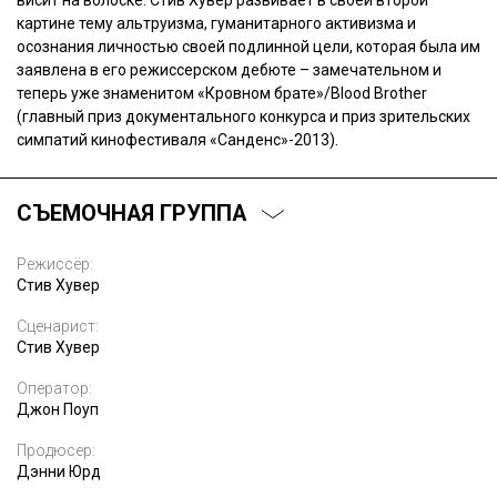
висит на волоске. Стив Хувер развивает в своей второй
картине тему альтруизма, гуманитарного активизма и
осознания личностью своей подлинной цели, которая была им
заявлена в его режиссерском дебюте – замечательном и
теперь уже знаменитом «Кровном брате»/Blood Brother
(главный приз документального конкурса и приз зрительских
симпатий кинофестиваля «Санденс»-2013).
СЪЕМОЧНАЯ ГРУППА
Режиссёр:
Стив Хувер
Сценарист:
Стив Хувер
Оператор:
Джон Поуп
Продюсер:
Дэнни Юрд