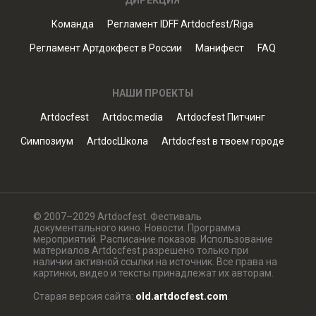
ДИРЕКЦИЯ
Команда
Регламент IDFF Artdocfest/Riga
Регламент Артдокфест в России
Манифест
FAQ
НАШИ ПРОЕКТЫ
Artdocfest
Artdoc.media
Artdocfest Питчинг
Симпозиум
ArtdocШкола
Artdocfest в твоем городе
© 2007–2029 Artdocfest. Фестиваль
документального кино. Новости. Программа
мероприятий. Расписание показов. Использование
материалов Artdocfest разрешено только при
наличии активной ссылки на источник. Все права на
картинки, видео и тексты принадлежат их авторам.
Старая версия сайта:
old.artdocfest.com
.