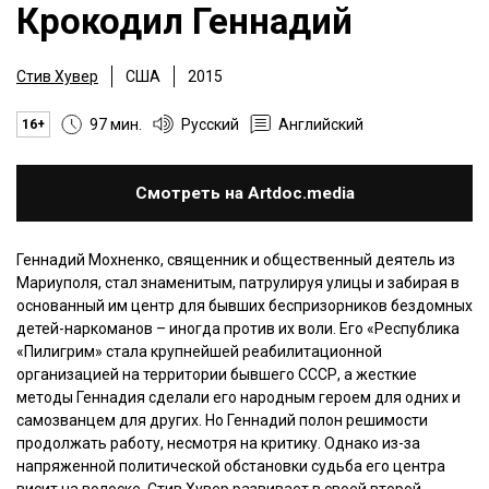
Крокодил Геннадий
Стив Хувер
США
2015
97 мин.
Русский
Английский
16+
Смотреть на Artdoc.media
Геннадий Мохненко, священник и общественный деятель из
Мариуполя, стал знаменитым, патрулируя улицы и забирая в
основанный им центр для бывших беспризорников бездомных
детей-наркоманов – иногда против их воли. Его «Республика
«Пилигрим» стала крупнейшей реабилитационной
организацией на территории бывшего СССР, а жесткие
методы Геннадия сделали его народным героем для одних и
самозванцем для других. Но Геннадий полон решимости
продолжать работу, несмотря на критику. Однако из-за
напряженной политической обстановки судьба его центра