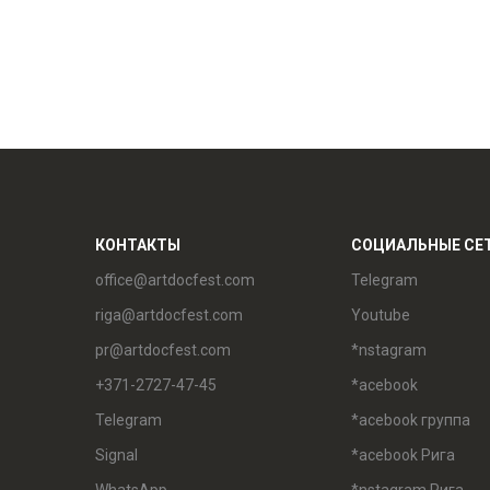
КОНТАКТЫ
СОЦИАЛЬНЫЕ СЕ
office@artdocfest.com
Telegram
riga@artdocfest.com
Youtube
pr@artdocfest.com
*nstagram
+371-2727-47-45
*acebook
Telegram
*acebook группа
Signal
*acebook Рига