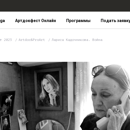
iga
Артдокфест Онлайн
Программы
Подать заявк
ст 2023
Artdoc&ProArt
Лариса Кадочникова. Война