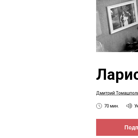
Ларис
Дмитрий Томашпол
70 мин.
У
Подп