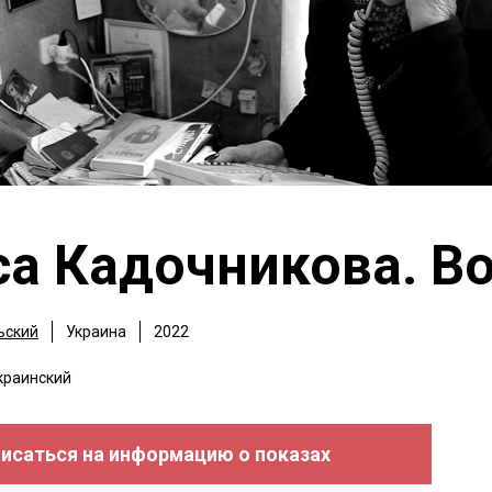
а Кадочникова. В
ьский
Украина
2022
краинский
исаться на информацию о показах