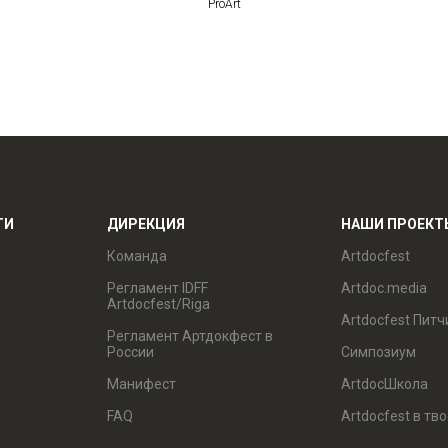
ProArt
ТИ
ДИРЕКЦИЯ
НАШИ ПРОЕКТ
Команда
Artdocfest
Регламент IDFF
Artdoc.media
Artdocfest/Riga
Artdocfest Питч
Регламент Артдокфест в
России
Симпозиум
Манифест
ArtdocШкола
FAQ
Artdocfest в тв