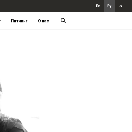
En
Ру
Lv
у
Питчинг
О нас