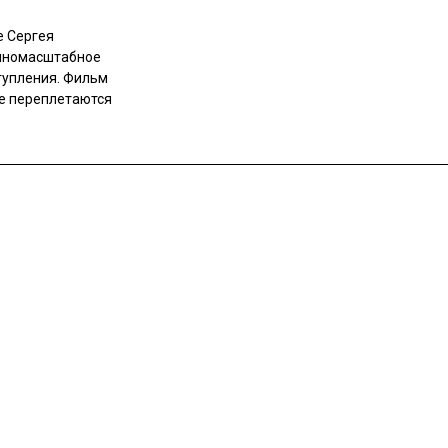
е Сергея
олномасштабное
ступления. Фильм
де переплетаются