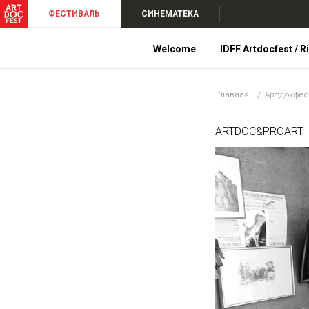
ФЕСТИВАЛЬ
СИНЕМАТЕКА
Welcome
IDFF Artdocfest / R
Главная
Артдокфе
ARTDOC&PROART