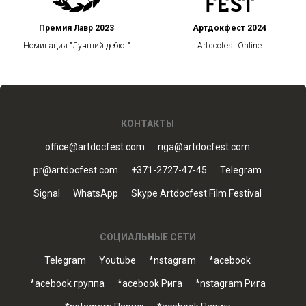
Премия Лавр 2023
Артдокфест 2024
Номинация "Лучший дебют"
Artdocfest Online
КОНТАКТЫ
office@artdocfest.com
riga@artdocfest.com
pr@artdocfest.com
+371-2727-47-45
Telegram
Signal
WhatsApp
Skype Artdocfest Film Festival
СОЦИАЛЬНЫЕ СЕТИ
Telegram
Youtube
*nstagram
*acebook
*acebook группа
*acebook Рига
*nstagram Рига