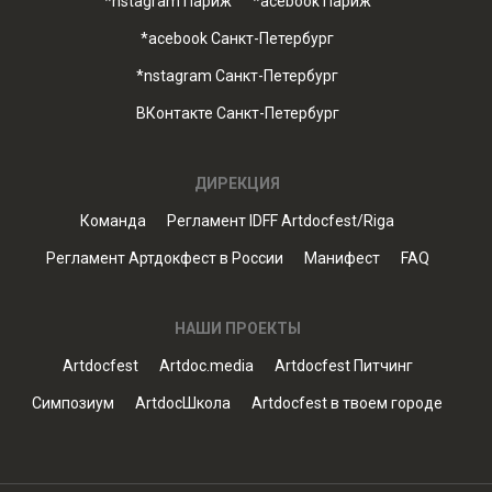
*nstagram Париж
*acebook Париж
*acebook Санкт-Петербург
*nstagram Санкт-Петербург
ВКонтакте Санкт-Петербург
ДИРЕКЦИЯ
Команда
Регламент IDFF Artdocfest/Riga
Регламент Артдокфест в России
Манифест
FAQ
НАШИ ПРОЕКТЫ
Artdocfest
Artdoc.media
Artdocfest Питчинг
Симпозиум
ArtdocШкола
Artdocfest в твоем городе