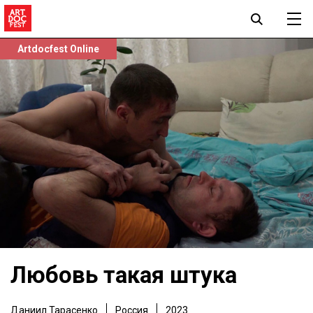
Artdocfest Online
Любовь такая штука
Даниил Тарасенко
Россия
2023