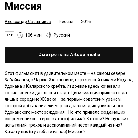
Миссия
Александр Свешников
Россия
2016
106 мин.
Русский
16+
Смотреть на Artdoc.media
Этот фильм снят в удивительном месте – на самом севере
Забайкалья, в Чарской котловине, окруженной пиками Кодара,
Удокана и Каларского хребта. Издревле здесь кочевали
только эвенки да оленьи стада. Цивилизация пришла сюда
лишь в середине ХХ века – за первым советским ураном,
который добывали зеки Борлага, и за медью уникального
Удоканского месторождения... Но что привело сюда наших
современников - героев этого фильма? Кто они? Ношу каких
испытаний, грехов и воспоминаний несет каждый из них?
Какая у них (и у любого из нас) Миссия?