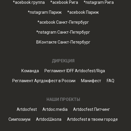
*acebook группа
*acebook Рига
*nstagram Рига
*nstagram Париж
*acebook Париж
*acebook Санкт-Петербург
*nstagram Санкт-Петербург
ВКонтакте Санкт-Петербург
ДИРЕКЦИЯ
Команда
Регламент IDFF Artdocfest/Riga
Регламент Артдокфест в России
Манифест
FAQ
НАШИ ПРОЕКТЫ
Artdocfest
Artdoc.media
Artdocfest Питчинг
Симпозиум
ArtdocШкола
Artdocfest в твоем городе