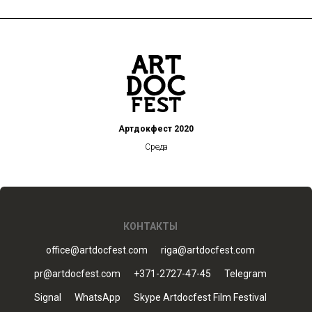
Артдокфест 2020
Среда
КОНТАКТЫ
office@artdocfest.com
riga@artdocfest.com
pr@artdocfest.com
+371-2727-47-45
Telegram
Signal
WhatsApp
Skype Artdocfest Film Festival