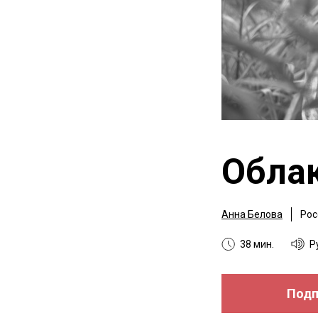
Обла
Анна Белова
Рос
38 мин.
Р
Подп