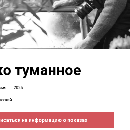
ко туманное
сия
2025
усский
исаться на информацию о показах