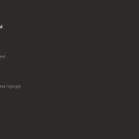
Ы
инг
оем городе