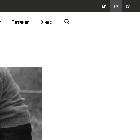
En
Ру
Lv
у
Питчинг
О нас