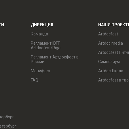
ТИ
ДИРЕКЦИЯ
НАШИ ПРОЕКТ
Команда
Artdocfest
Регламент IDFF
Artdoc.media
Artdocfest/Riga
Artdocfest Питч
Регламент Артдокфест в
России
Симпозиум
Манифест
ArtdocШкола
FAQ
Artdocfest в тв
тербург
етербург