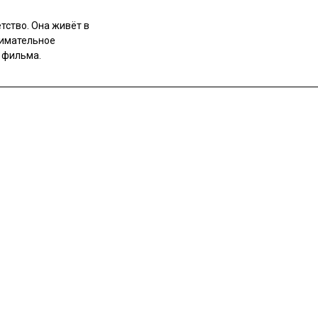
тство. Она живёт в
нимательное
 фильма.