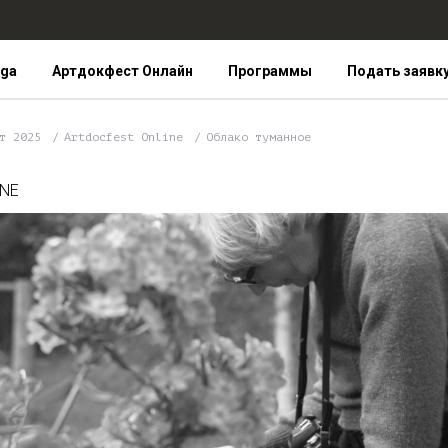
iga
Артдокфест Онлайн
Программы
Подать заявк
ст 2025
Artdocfest Online
Облако туманное
INE