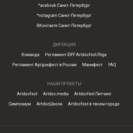
*acebook Санкт-Петербург
*nstagram Санкт-Петербург
ВКонтакте Санкт-Петербург
ДИРЕКЦИЯ
Команда
Регламент IDFF Artdocfest/Riga
Регламент Артдокфест в России
Манифест
FAQ
НАШИ ПРОЕКТЫ
Artdocfest
Artdoc.media
Artdocfest Питчинг
Симпозиум
ArtdocШкола
Artdocfest в твоем городе