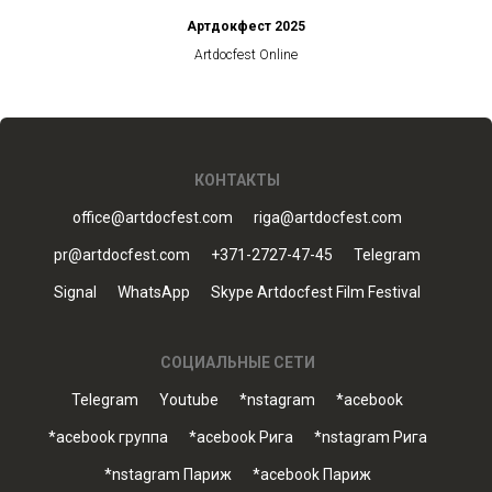
Артдокфест 2025
Artdocfest Online
КОНТАКТЫ
office@artdocfest.com
riga@artdocfest.com
pr@artdocfest.com
+371-2727-47-45
Telegram
Signal
WhatsApp
Skype Artdocfest Film Festival
СОЦИАЛЬНЫЕ СЕТИ
Telegram
Youtube
*nstagram
*acebook
*acebook группа
*acebook Рига
*nstagram Рига
*nstagram Париж
*acebook Париж