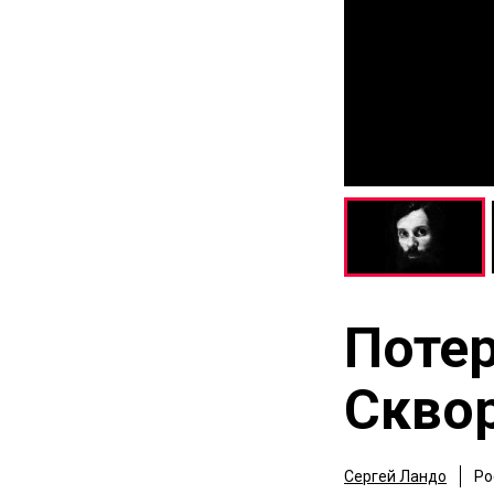
Поте
Скво
Сергей Ландо
Ро