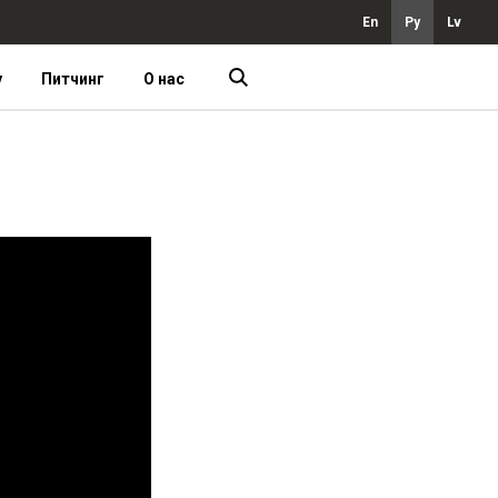
En
Ру
Lv
у
Питчинг
О нас