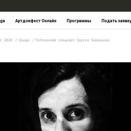
iga
Артдокфест Онлайн
Программы
Подать заявк
ст 2020
Среда
Потерянный плацкарт Сергея Скворцова