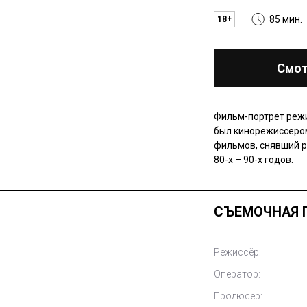
85 мин.
18+
Смот
Фильм-портрет режи
был кинорежиссером
фильмов, снявший р
80-х – 90-х годов.
СЪЕМОЧНАЯ 
Режиссёр:
Оператор:
Продюсер: