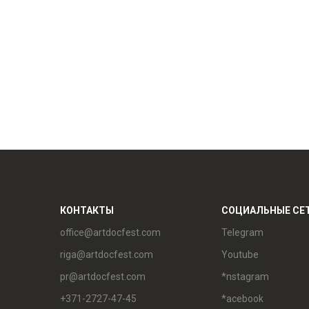
КОНТАКТЫ
СОЦИАЛЬНЫЕ СЕ
office@artdocfest.com
Telegram
riga@artdocfest.com
Youtube
pr@artdocfest.com
*nstagram
+371-2727-47-45
*acebook