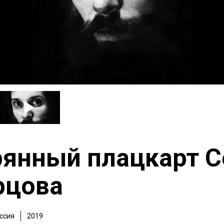
рянный плацкарт С
рцова
ссия
2019