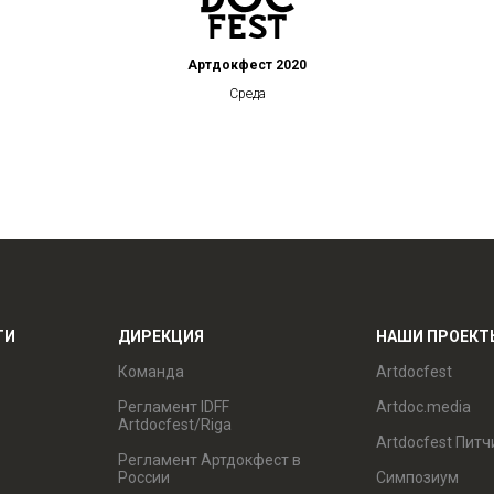
Артдокфест 2020
Среда
ТИ
ДИРЕКЦИЯ
НАШИ ПРОЕКТ
Команда
Artdocfest
Регламент IDFF
Artdoc.media
Artdocfest/Riga
Artdocfest Питч
Регламент Артдокфест в
России
Симпозиум