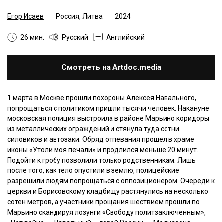
Егор Исаев
Россия, Литва
2024
26 мин.
Русский
Английский
Смотреть на Artdoc.media
1 марта в Москве прошли похороны Алексея Навального,
попрощаться с политиком пришли тысячи человек. Накануне
московская полиция выстроила в районе Марьино коридоры
из металлических ограждений и стянула туда сотни
силовиков и автозаки. Обряд отпевания прошел в храме
иконы «Утоли моя печали» и продлился меньше 20 минут.
Подойти к гробу позволили только родственникам. Лишь
после того, как тело опустили в землю, полицейские
разрешили людям попрощаться с оппозиционером. Очереди к
церкви и Борисовскому кладбищу растянулись на несколько
сотен метров, а участники прощания шествием прошли по
Марьино скандируя лозунги «Свободу политзаключенным»,