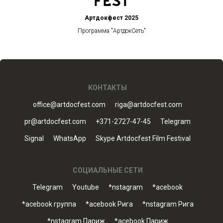
Артдокфест 2025
Программа "АртдокСеть"
КОНТАКТЫ
office@artdocfest.com
riga@artdocfest.com
pr@artdocfest.com
+371-2727-47-45
Telegram
Signal
WhatsApp
Skype Artdocfest Film Festival
СОЦИАЛЬНЫЕ СЕТИ
Telegram
Youtube
*nstagram
*acebook
*acebook группа
*acebook Рига
*nstagram Рига
*nstagram Париж
*acebook Париж