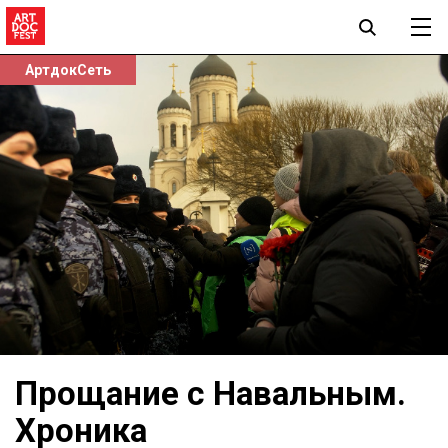
АртдокСеть
Прощание с Навальным.
Хроника