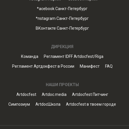
*acebook Санкт-Петербург
*nstagram Санкт-Петербург
ВКонтакте Санкт-Петербург
ДИРЕКЦИЯ
Команда
Регламент IDFF Artdocfest/Riga
Регламент Артдокфест в России
Манифест
FAQ
НАШИ ПРОЕКТЫ
Artdocfest
Artdoc.media
Artdocfest Питчинг
Симпозиум
ArtdocШкола
Artdocfest в твоем городе