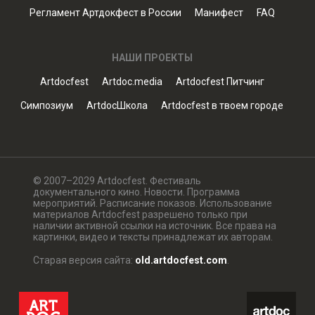
Регламент Артдокфест в России
Манифест
FAQ
НАШИ ПРОЕКТЫ
Artdocfest
Artdoc.media
Artdocfest Питчинг
Симпозиум
ArtdocШкола
Artdocfest в твоем городе
© 2007–2029 Artdocfest. Фестиваль
документального кино. Новости. Программа
мероприятий. Расписание показов. Использование
материалов Artdocfest разрешено только при
наличии активной ссылки на источник. Все права на
картинки, видео и тексты принадлежат их авторам.
Старая версия сайта:
old.artdocfest.com
.