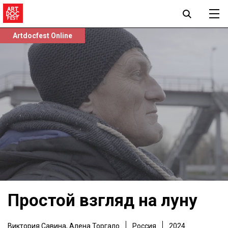
Artdocfest Online
Простой взгляд на луну
Виктория Савина
,
Алена Торгало
Россия
2024