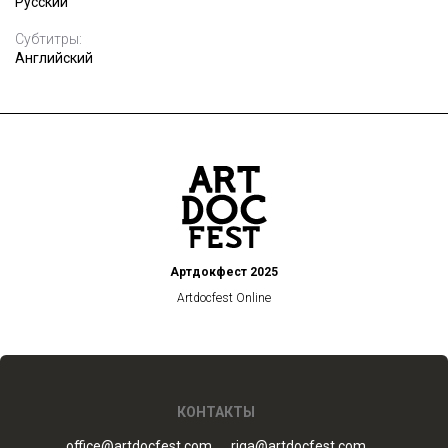
Русский
Субтитры:
Английский
Артдокфест 2025
Artdocfest Online
КОНТАКТЫ
office@artdocfest.com
riga@artdocfest.com