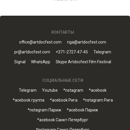
КОНТАКТЫ
office@artdocfest.com
riga@artdocfest.com
pr@artdocfest.com
+371-2727-47-45
Telegram
Signal
WhatsApp
Skype Artdocfest Film Festival
СОЦИАЛЬНЫЕ СЕТИ
Telegram
Youtube
*nstagram
*acebook
*acebook группа
*acebook Рига
*nstagram Рига
*nstagram Париж
*acebook Париж
*acebook Санкт-Петербург
*nstagram Санкт-Петербург