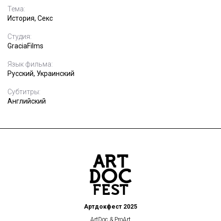
Тема:
История, Секс
Студия:
GraciaFilms
Язык фильма:
Русский, Украинский
Субтитры:
Английский
Артдокфест 2025
ArtDoc & ProArt