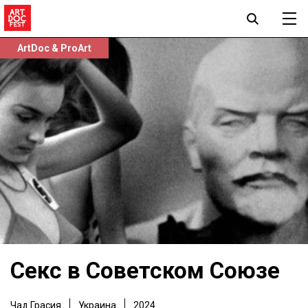
ArtDoc & ProArt
Секс в Советском Союзе
Чад Грасия
Украина
2024