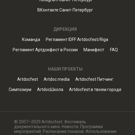
ВКонтакте Санкт-Петербург
ДИРЕКЦИЯ
Команда
Регламент IDFF Artdocfest/Riga
Регламент Артдокфест в России
Манифест
FAQ
НАШИ ПРОЕКТЫ
Artdocfest
Artdoc.media
Artdocfest Питчинг
Симпозиум
ArtdocШкола
Artdocfest в твоем городе
© 2007–2029 Artdocfest. Фестиваль
документального кино. Новости. Программа
мероприятий. Расписание показов. Использование