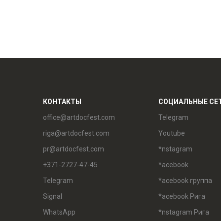
КОНТАКТЫ
СОЦИАЛЬНЫЕ СЕ
office@artdocfest.com
Telegram
riga@artdocfest.com
Youtube
pr@artdocfest.com
*nstagram
+371-2727-47-45
*acebook
Telegram
*acebook группа
Signal
*acebook Рига
WhatsApp
*nstagram Рига