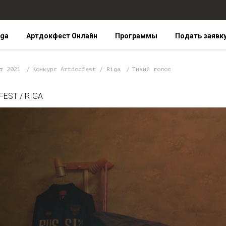
iga
Артдокфест Онлайн
Программы
Подать заявк
ст 2021
Конкурс Artdocfest / Riga
Тихий голос
EST / RIGA