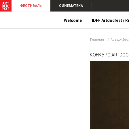
ФЕСТИВАЛЬ
СИНЕМАТЕКА
Welcome
IDFF Artdocfest / R
Главная
Артдокфе
КОНКУРС ARTDOCF