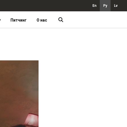
En
Ру
Lv
у
Питчинг
О нас