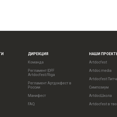
ТИ
ДИРЕКЦИЯ
НАШИ ПРОЕКТ
Команда
Artdocfest
Регламент IDFF
Artdoc.media
Artdocfest/Riga
Artdocfest Питч
Регламент Артдокфест в
России
Симпозиум
Манифест
ArtdocШкола
FAQ
Artdocfest в тв