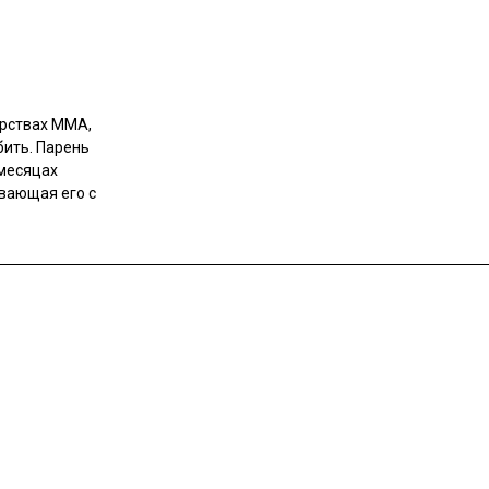
рствах ММА,
бить. Парень
 месяцах
ывающая его с