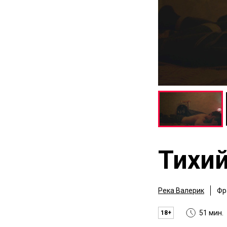
Тихий
Река Валерик
Фр
51 мин.
18+