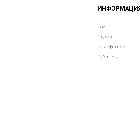
ИНФОРМАЦИ
Тема:
Студия:
Язык фильма:
Субтитры: