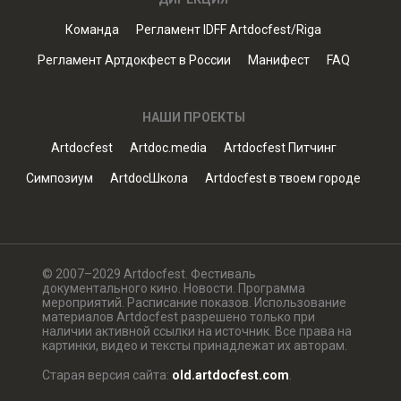
Команда
Регламент IDFF Artdocfest/Riga
Регламент Артдокфест в России
Манифест
FAQ
НАШИ ПРОЕКТЫ
Artdocfest
Artdoc.media
Artdocfest Питчинг
Симпозиум
ArtdocШкола
Artdocfest в твоем городе
© 2007–2029 Artdocfest. Фестиваль
документального кино. Новости. Программа
мероприятий. Расписание показов. Использование
материалов Artdocfest разрешено только при
наличии активной ссылки на источник. Все права на
картинки, видео и тексты принадлежат их авторам.
Старая версия сайта:
old.artdocfest.com
.