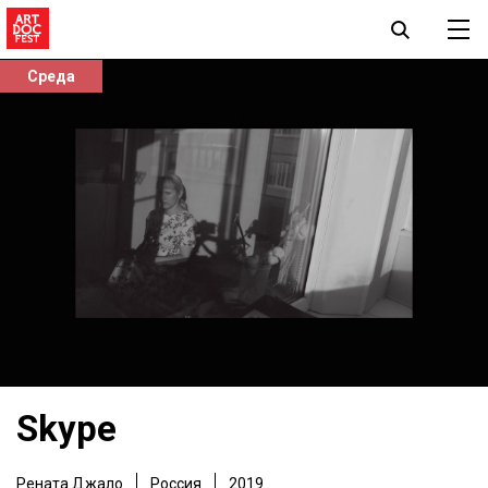
Среда
Skype
Рената Джало
Россия
2019