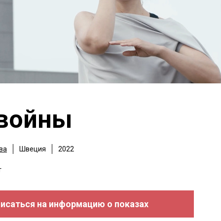
 войны
ва
Швеция
2022
т
исаться на информацию о показах