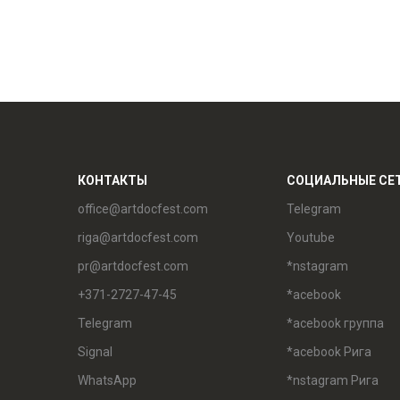
КОНТАКТЫ
СОЦИАЛЬНЫЕ СЕ
office@artdocfest.com
Telegram
riga@artdocfest.com
Youtube
pr@artdocfest.com
*nstagram
+371-2727-47-45
*acebook
Telegram
*acebook группа
Signal
*acebook Рига
WhatsApp
*nstagram Рига