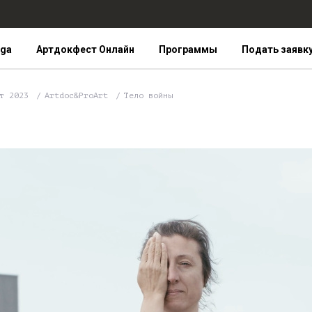
iga
Артдокфест Онлайн
Программы
Подать заявк
ст 2023
Artdoc&ProArt
Тело войны