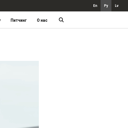
En
Ру
Lv
у
Питчинг
О нас