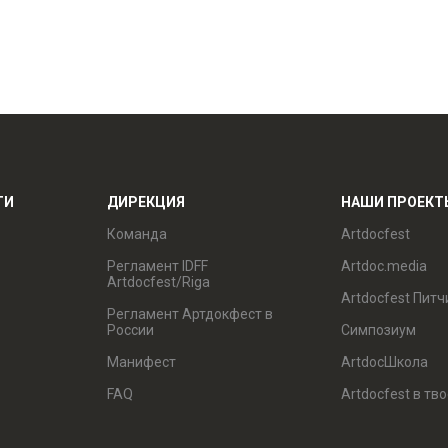
ТИ
ДИРЕКЦИЯ
НАШИ ПРОЕКТ
Команда
Artdocfest
Регламент IDFF
Artdoc.media
Artdocfest/Riga
Artdocfest Питч
Регламент Артдокфест в
России
Симпозиум
Манифест
ArtdocШкола
FAQ
Artdocfest в тв