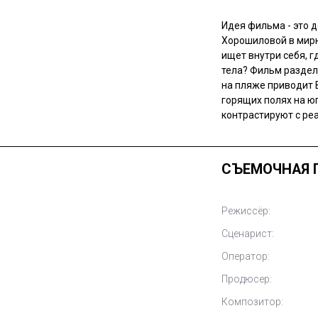
Идея фильма - это 
Хорошиловой в мирн
ищет внутри себя, г
тела? Фильм раздел
на пляже приводит 
горящих полях на ю
контрастируют с ре
СЪЕМОЧНАЯ 
Режиссёр:
Сценарист:
Оператор:
Продюсер:
Композитор: