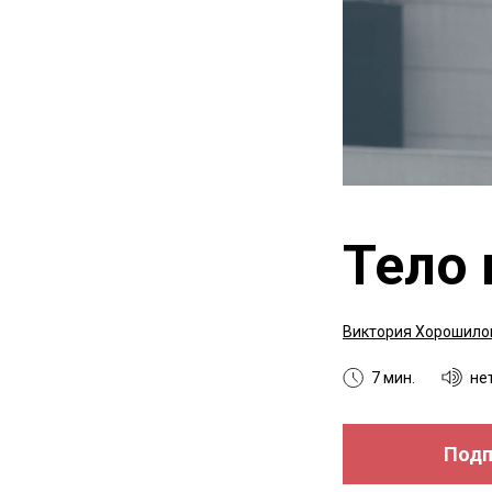
Тело
Виктория Хорошило
7 мин.
не
Подп