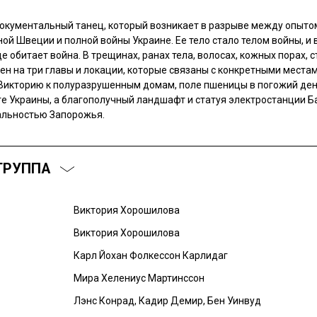
документальный танец, который возникает в разрыве между опыто
ой Швеции и полной войны Украине. Ее тело стало телом войны, и 
де обитает война. В трещинах, ранах тела, волосах, кожных порах, с
ен на три главы и локации, которые связаны с конкретными места
Викторию к полуразрушенным домам, поле пшеницы в погожий ден
ге Украины, а благополучный ландшафт и статуя электростанции Б
альностью Запорожья.
ГРУППА
Виктория Хорошилова
Виктория Хорошилова
Карл Йохан Фолкессон Карлидаг
Мира Хелениус Мартинссон
Лэнс Конрад, Кадир Демир, Бен Уинвуд