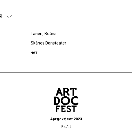
Я
Танец, Война
Skånes Dansteater
нет
Артдокфест 2023
ProArt