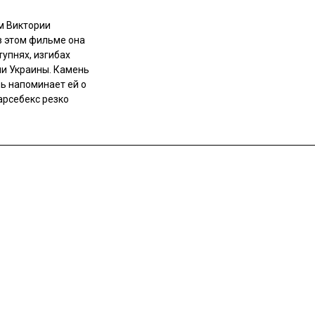
м Виктории
в этом фильме она
тупнях, изгибах
ми Украины. Камень
ь напоминает ей о
арсебекс резко