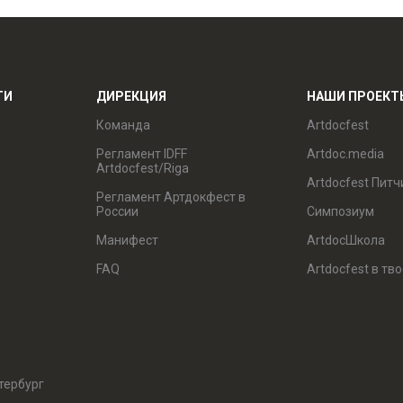
ТИ
ДИРЕКЦИЯ
НАШИ ПРОЕКТ
Команда
Artdocfest
Регламент IDFF
Artdoc.media
Artdocfest/Riga
Artdocfest Питч
Регламент Артдокфест в
России
Симпозиум
Манифест
ArtdocШкола
FAQ
Artdocfest в тв
тербург