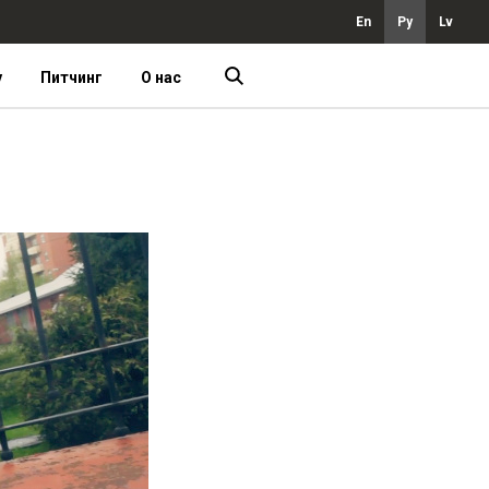
En
Ру
Lv
у
Питчинг
О нас