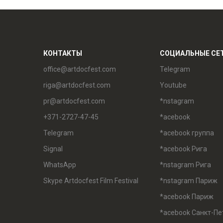
КОНТАКТЫ
СОЦИАЛЬНЫЕ СЕ
office@artdocfest.com
Telegram
riga@artdocfest.com
Youtube
pr@artdocfest.com
*nstagram
+371-2727-47-45
*acebook
Telegram
*acebook группа
Signal
*acebook Рига
WhatsApp
*nstagram Рига
Skype Artdocfest Film Festival
*nstagram Париж
*acebook Париж
*acebook Санкт-Пе