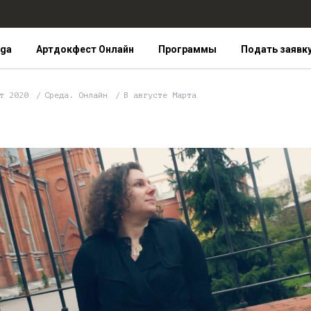
iga
Артдокфест Онлайн
Программы
Подать заявк
ст 2020
Среда. Онлайн
В августе Марта