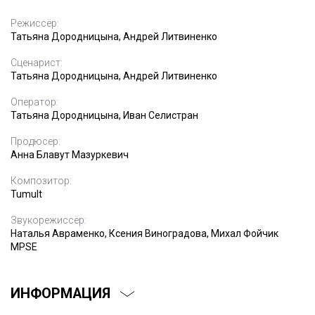
Режиссёр:
Татьяна Дородницына, Андрей Литвиненко
Сценарист:
Татьяна Дородницына, Андрей Литвиненко
Оператор:
Татьяна Дородницына, Иван Селистран
Продюсер:
Анна Блавут Мазуркевич
Композитор:
Tumult
Звукорежиссёр:
Наталья Авраменко, Ксения Виноградова, Михал Фойчик
MPSE
ИНФОРМАЦИЯ