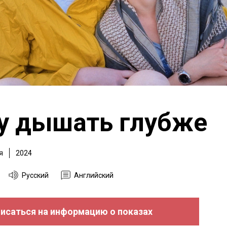
гу дышать глубже
я
2024
Русский
Английский
исаться на информацию о показах