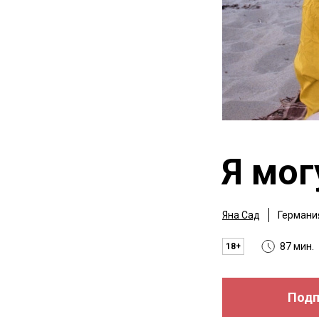
Я мо
Яна Сад
Германи
87 мин.
18+
Подп