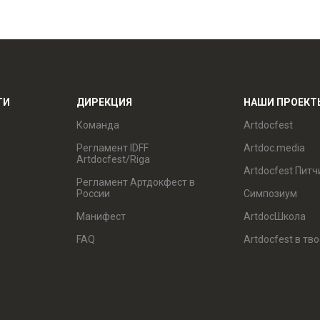
ТИ
ДИРЕКЦИЯ
НАШИ ПРОЕКТ
Команда
Artdocfest
Регламент IDFF
Artdoc.media
Artdocfest/Riga
Artdocfest Питч
Регламент Артдокфест в
России
Симпозиум
Манифест
ArtdocШкола
FAQ
Artdocfest в тв