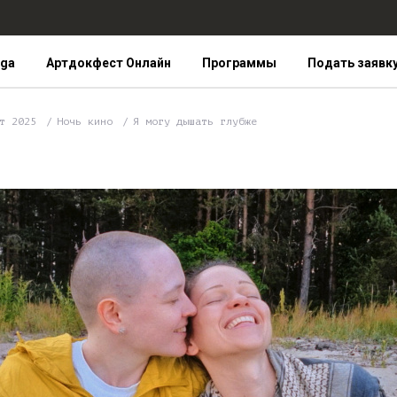
iga
Артдокфест Онлайн
Программы
Подать заявк
ст 2025
Ночь кино
Я могу дышать глубже