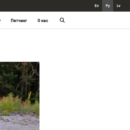
En
Ру
Lv
у
Питчинг
О нас