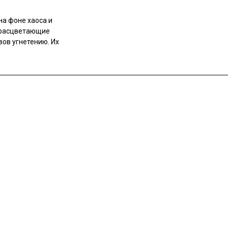
на фоне хаоса и
 расцветающие
зов угнетению. Их