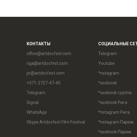
КОНТАКТЫ
СОЦИАЛЬНЫЕ СЕ
office@artdocfest.com
Telegram
riga@artdocfest.com
Youtube
pr@artdocfest.com
*nstagram
+371-2727-47-45
*acebook
Telegram
*acebook группа
Signal
*acebook Рига
WhatsApp
*nstagram Рига
Skype Artdocfest Film Festival
*nstagram Париж
*acebook Париж