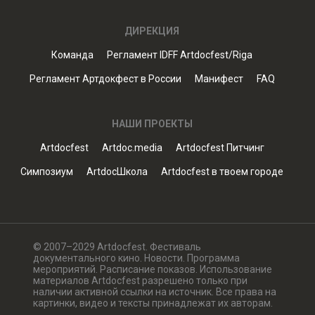
ДИРЕКЦИЯ
Команда
Регламент IDFF Artdocfest/Riga
Регламент Артдокфест в России
Манифест
FAQ
НАШИ ПРОЕКТЫ
Artdocfest
Artdoc.media
Artdocfest Питчинг
Симпозиум
ArtdocШкола
Artdocfest в твоем городе
© 2007–2029 Artdocfest. Фестиваль
документального кино. Новости. Программа
мероприятий. Расписание показов. Использование
материалов Artdocfest разрешено только при
наличии активной ссылки на источник. Все права на
картинки, видео и тексты принадлежат их авторам.