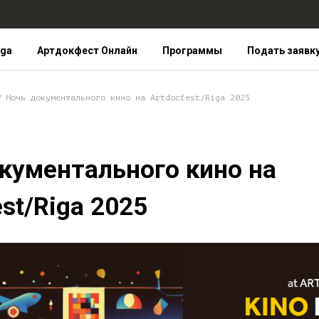
iga
Артдокфест Онлайн
Программы
Подать заявк
Ночь документального кино на Artdocfest/Riga 2025
кументального кино на
est/Riga 2025