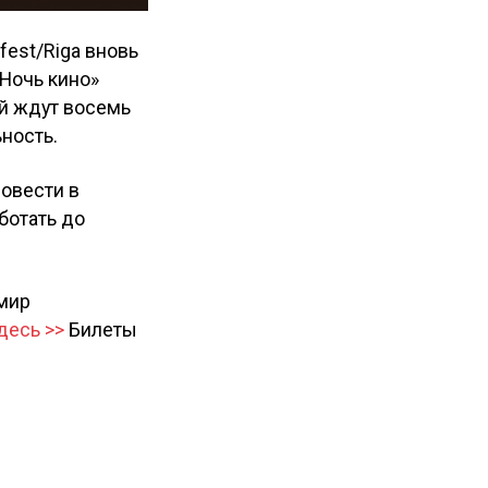
est/Riga вновь
«Ночь кино»
лей ждут восемь
ность.
ровести в
ботать до
 мир
десь >>
Билеты