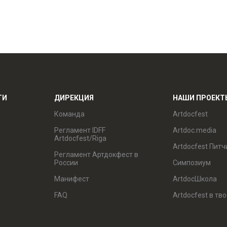
ТИ
ДИРЕКЦИЯ
НАШИ ПРОЕКТ
Команда
Artdocfest
Регламент IDFF
Artdoc.media
Artdocfest/Riga
Artdocfest Питч
Регламент Артдокфест в
России
Симпозиум
Манифест
ArtdocШкола
FAQ
Artdocfest в тв