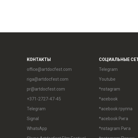
КОНТАКТЫ
СОЦИАЛЬНЫЕ СЕ
office@artdocfest.com
Telegram
riga@artdocfest.com
Youtube
pr@artdocfest.com
*nstagram
+371-2727-47-45
*acebook
Telegram
*acebook группа
Signal
*acebook Рига
WhatsApp
*nstagram Рига