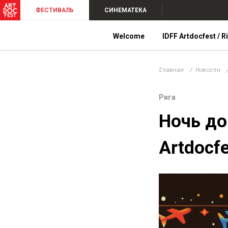
ФЕСТИВАЛЬ
СИНЕМАТЕКА
Welcome
IDFF Artdocfest / R
Главная
Новости
Рига
Ночь до
Artdocf