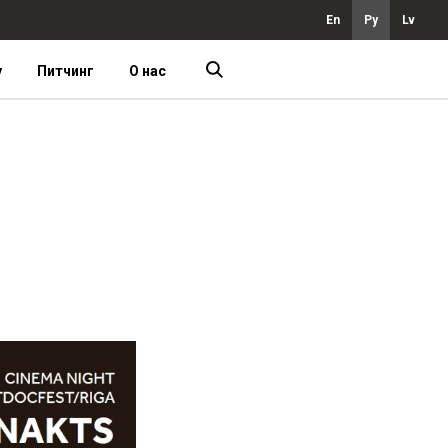
En
Ру
Lv
у
Питчинг
О нас