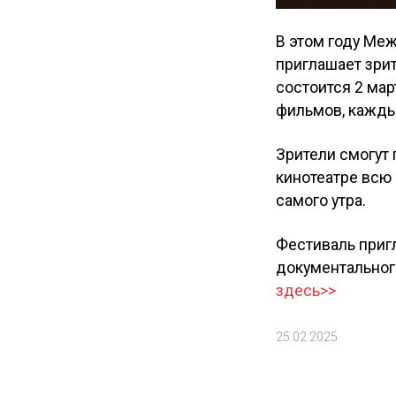
В этом году Ме
приглашает зрит
состоится 2 март
фильмов, кажды
Зрители смогут 
кинотеатре всю 
самого утра.
Фестиваль пригл
документальног
здесь>>
25.02.2025