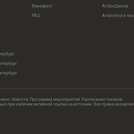
Манифест
ArtdocШкола
FAQ
Artdocfest в тв
тербург
етербург
етербург
 кино. Новости. Программа мероприятий. Расписание показов.
ко при наличии активной ссылки на источник. Все права на картин