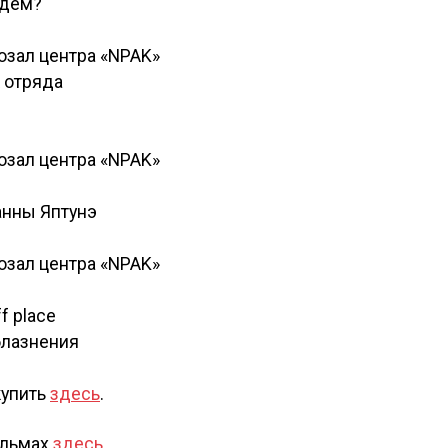
едем?
озал центра «NPAK»
 отряда
озал центра «NPAK»
анны Яптунэ
озал центра «NPAK»
f place
блазнения
купить
здесь
.
ильмах
здесь
.