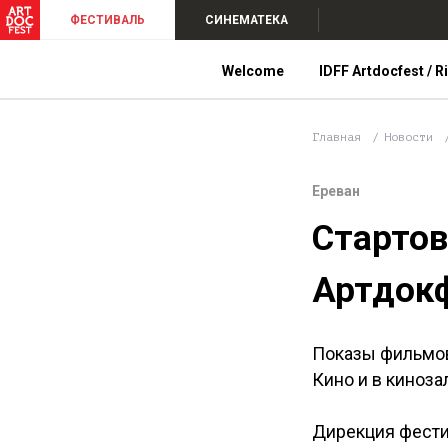
ФЕСТИВАЛЬ
СИНЕМАТЕКА
Welcome
IDFF Artdocfest / R
Главная
Новости
Ереван
Стартов
Артдокф
Показы фильмов
Кино и в киноза
Дирекция фести