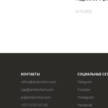
24.10.2022
КОНТАКТЫ
СОЦИАЛЬНЫЕ СЕ
office@artdocfest.com
Telegram
riga@artdocfest.com
Youtube
pr@artdocfest.com
*nstagram
+371-2727-47-45
*acebook