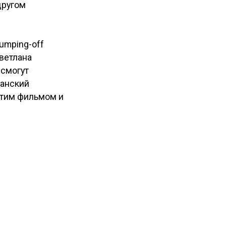
другом
umping-off
Светлана
 смогут
Манский
этим фильмом и