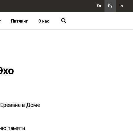
En
Ру
Lv
у
Питчинг
О нас
Эхо
 Ереване в Доме
сию памяти