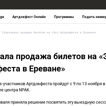
iga
Артдокфест Онлайн
Программы
Подать заявк
Стартовала продажа билетов на «Эхо Артдокфеста в Ереване»
ала продажа билетов на «
еста в Ереване»
-участников Артдокфеста пройдут с 9 по 13 ноября в
ле центра NPAK.
валя приняла решение посвятить эту выездную сес