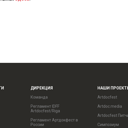
ТИ
ДИРЕКЦИЯ
НАШИ ПРОЕКТ
Команда
Artdocfest
Регламент IDFF
Artdoc.media
Artdocfest/Riga
Artdocfest Питч
Регламент Артдокфест в
России
Симпозиум