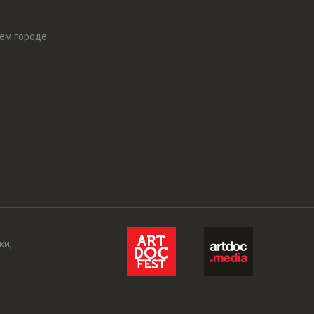
оем городе
ки,