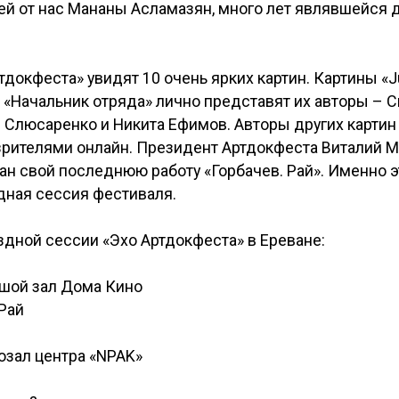
й от нас Мананы Асламазян, много лет являвшейся 
тдокфеста» увидят 10 очень ярких картин. Картины «J
и «Начальник отряда» лично представят их авторы – 
 Слюсаренко и Никита Ефимов. Авторы других картин
зрителями онлайн. Президент Артдокфеста Виталий 
ван свой последнюю работу «Горбачев. Рай». Именно 
дная сессия фестиваля.
дной сессии «Эхо Артдокфеста» в Ереване:
ьшой зал Дома Кино
 Рай
озал центра «NPAK»