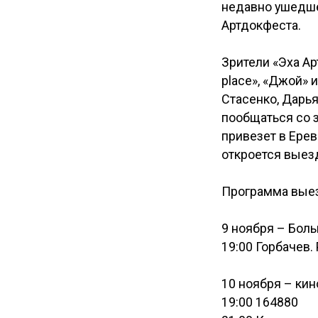
недавно ушедше
Артдокфеста.
Зрители «Эха Ар
place», «Джой» 
Стасенко, Дарья
пообщаться со 
привезет в Ере
откроется выез
Программа выез
9 ноября – Бол
19:00 Горбачев.
10 ноября – кин
19:00 164880