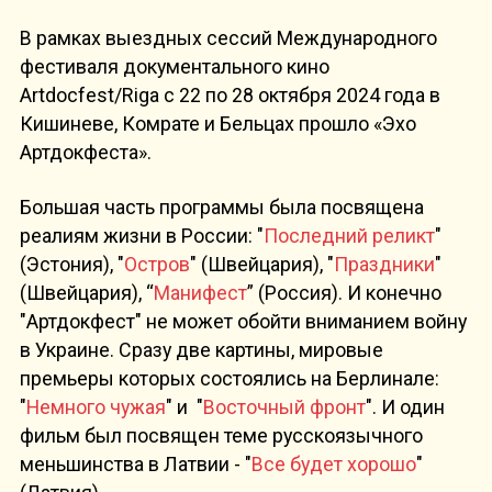
В рамках выездных сессий Международного
фестиваля документального кино
Artdocfest/Riga с 22 по 28 октября 2024 года в
Кишиневе, Комрате и Бельцах прошло «Эхо
Артдокфеста».
Большая часть программы была посвящена
реалиям жизни в России: "
Последний реликт
"
(Эстония), "
Остров
" (Швейцария), "
Праздники
"
(Швейцария), “
Манифест
” (Россия). И конечно
"Артдокфест" не может обойти вниманием войну
в Украине. Сразу две картины, мировые
премьеры которых состоялись на Берлинале:
"
Немного чужая
" и "
Восточный фронт
". И один
фильм был посвящен теме русскоязычного
меньшинства в Латвии - "
Все будет хорошо
"