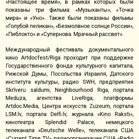
«Настоящее время», в рамках которых были
показаны три фильма: «Музыканты», «Точка
мира» и «Уно». Также были показаны фильмы
«Голубой пеликан», «Безмолвное солнце России»,
«Пиблокто» и «Супернова. Мрачный рассвет».
Международный фестиваль документального
кино Artdocfest/Riga проходит при поддержке
Государственного фонда культурного капитала,
Рижской Думы, Посольства Израиля, Датского
института культуры, радио SWH, предприятия
Skrīveru saldumi, Neighbourhood Riga, портала
Meduza, агентства LiveRiga, платформы
Artdoc.Media, Центра искусств Zuzeum, портала
LSM.lv, портала Delfi.lv, журнала «Kino Raksti»,
кинотеатра Splendid Palace, немецкого
телеканала «Deutsche Welle», телеканала США
«Current Time TV», радиоорганизации США «Radio