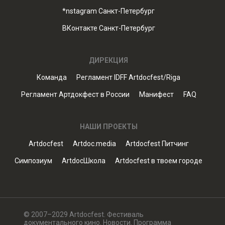
*nstagram Санкт-Петербург
ВКонтакте Санкт-Петербург
ДИРЕКЦИЯ
Команда
Регламент IDFF Artdocfest/Riga
Регламент Артдокфест в России
Манифест
FAQ
НАШИ ПРОЕКТЫ
Artdocfest
Artdoc.media
Artdocfest Питчинг
Симпозиум
ArtdocШкола
Artdocfest в твоем городе
© 2007–2029 Artdocfest. Фестиваль
документального кино. Новости. Программа