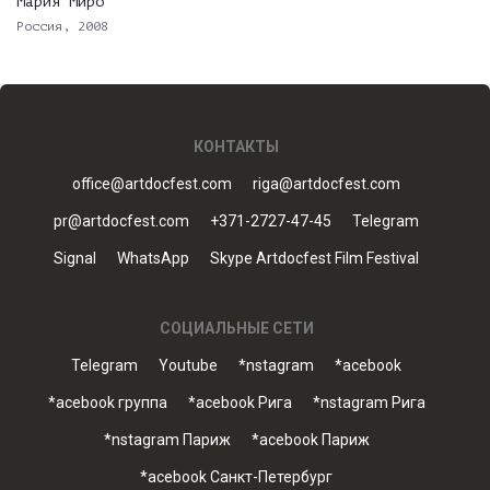
Мария Миро
Россия, 2008
КОНТАКТЫ
office@artdocfest.com
riga@artdocfest.com
pr@artdocfest.com
+371-2727-47-45
Telegram
Signal
WhatsApp
Skype Artdocfest Film Festival
СОЦИАЛЬНЫЕ СЕТИ
Telegram
Youtube
*nstagram
*acebook
*acebook группа
*acebook Рига
*nstagram Рига
*nstagram Париж
*acebook Париж
*acebook Санкт-Петербург