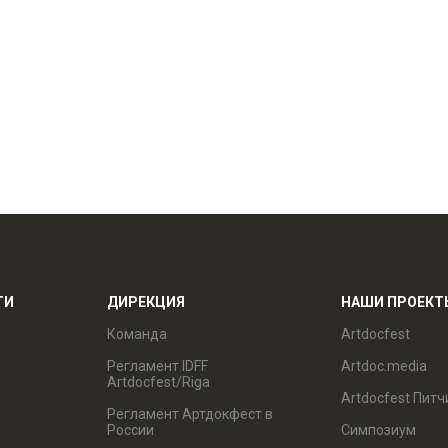
ТИ
ДИРЕКЦИЯ
НАШИ ПРОЕКТ
Команда
Artdocfest
Регламент IDFF
Artdoc.media
Artdocfest/Riga
Artdocfest Питч
Регламент Артдокфест в
России
Симпозиум