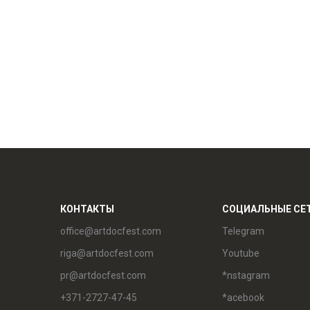
КОНТАКТЫ
СОЦИАЛЬНЫЕ СЕ
office@artdocfest.com
Telegram
riga@artdocfest.com
Youtube
pr@artdocfest.com
*nstagram
+371-2727-47-45
*acebook