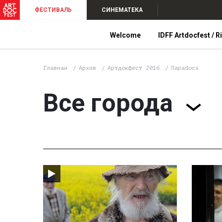
ФЕСТИВАЛЬ
СИНЕМАТЕКА
Welcome
IDFF Artdocfest / R
Главная
Архив
Артдокфест 2016
Параdocs
Все города