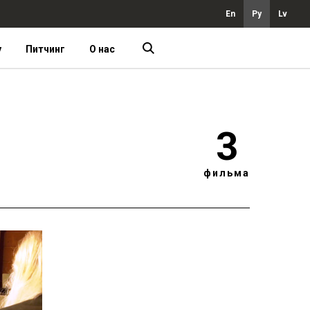
En
Ру
Lv
у
Питчинг
О нас
3
фильма