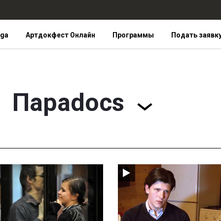
iga
Артдокфест Онлайн
Программы
Подать заявк
Параdocs