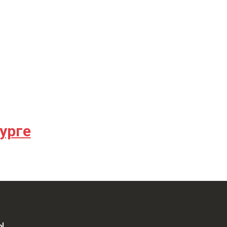
урге
Ы