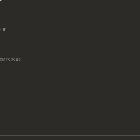
инг
оем городе