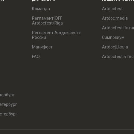
Команда
Artdocfest
Регламент IDFF
Artdoc.media
Artdocfest/Riga
Artdocfest Питч
Регламент Артдокфест в
России
Симпозиум
Манифест
ArtdocШкола
FAQ
Artdocfest в тв
тербург
етербург
етербург