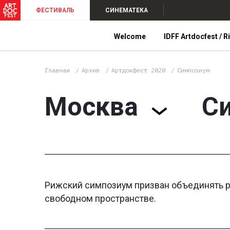
ФЕСТИВАЛЬ
СИНЕМАТЕКА
Welcome
IDFF Artdocfest / R
Главная
Архив
Артдокфест 2020
Симпозиум
Москва
С
Рижский симпозиум призван объединять р
свободном пространстве.