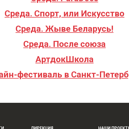
Среда. Спорт, или Искусство
Среда. Жыве Беларусь!
Среда. После союза
АртдокШкола
айн-фестиваль в Санкт-Петерб
ТИ
ДИРЕКЦИЯ
НАШИ ПРОЕКТ