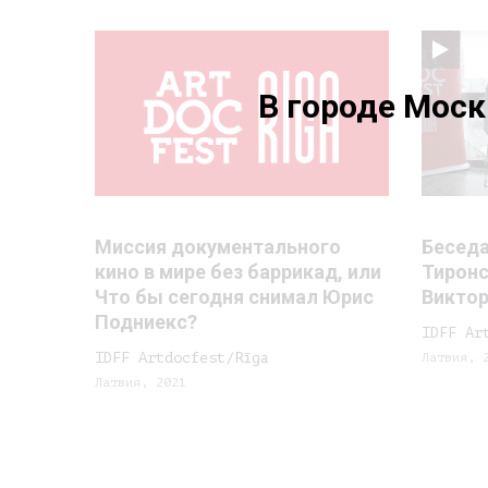
В городе Мос
Миссия документального
Бесед
кино в мире без баррикад, или
Тиронс
Что бы сегодня снимал Юрис
Викто
Подниекс?
IDFF Ar
IDFF Artdocfest/Rīga
Латвия, 
Латвия, 2021