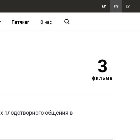
En
Ру
Lv
у
Питчинг
О нас
3
фильма
их плодотворного общения в