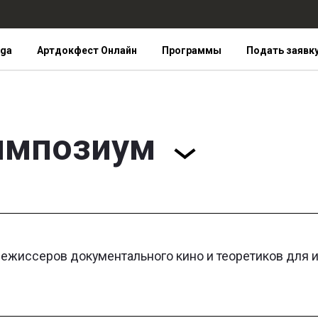
iga
Артдокфест Онлайн
Программы
Подать заявк
импозиум
ежиссеров документального кино и теоретиков для 