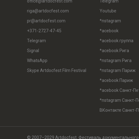
office@artdocfest.com
Telegram
riga@artdocfest.com
Youtube
pr@artdocfest.com
*nstagram
+371-2727-47-45
*acebook
Telegram
*acebook группа
Signal
*acebook Рига
WhatsApp
*nstagram Рига
Skype Artdocfest Film Festival
*nstagram Париж
*acebook Париж
*acebook Санкт-Пе
*nstagram Санкт-П
ВКонтакте Санкт-П
© 2007–2029 Artdocfest. Фестиваль документального