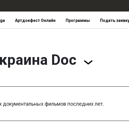
iga
Артдокфест Онлайн
Программы
Подать заявк
краина Doc
х документальных фильмов последних лет.