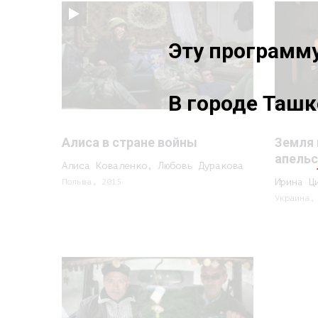
Эту программ
В городе Таш
Алиса в стране войны
Земля 
апельс
Алиса Коваленко, Любовь Дуракова
Польша, 2015
Ирина Ц
Украина,