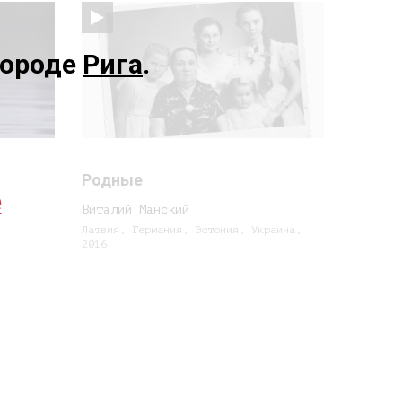
городе
Рига
.
Родные
е
Виталий Манский
7
Латвия, Германия, Эстония, Украина,
2016