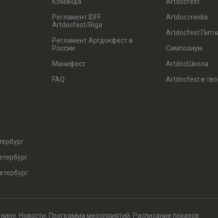
Команда
Artdocfest
Регламент IDFF
Artdoc.media
Artdocfest/Riga
Artdocfest Питч
Регламент Артдокфест в
России
Симпозиум
Манифест
ArtdocШкола
FAQ
Artdocfest в тв
тербург
етербург
етербург
 кино. Новости. Программа мероприятий. Расписание показов.