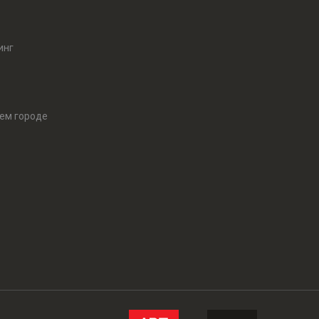
инг
оем городе