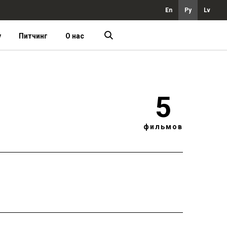
En
Ру
Lv
у
Питчинг
О нас
5
фильмов