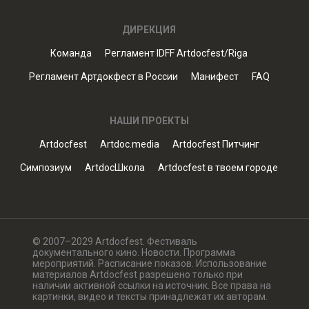
ДИРЕКЦИЯ
Команда
Регламент IDFF Artdocfest/Riga
Регламент Артдокфест в России
Манифест
FAQ
НАШИ ПРОЕКТЫ
Artdocfest
Artdoc.media
Artdocfest Питчинг
Симпозиум
ArtdocШкола
Artdocfest в твоем городе
© 2007–2029 Artdocfest. Фестиваль
документального кино. Новости. Программа
мероприятий. Расписание показов. Использование
материалов Artdocfest разрешено только при
наличии активной ссылки на источник. Все права на
картинки, видео и тексты принадлежат их авторам.