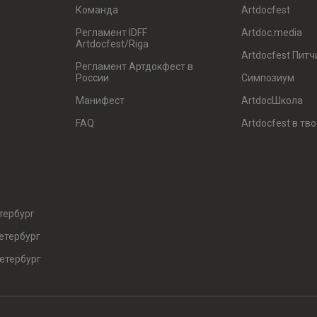
Команда
Artdocfest
Регламент IDFF
Artdoc.media
Artdocfest/Riga
Artdocfest Питч
Регламент Артдокфест в
России
Симпозиум
Манифест
ArtdocШкола
FAQ
Artdocfest в тв
тербург
етербург
етербург