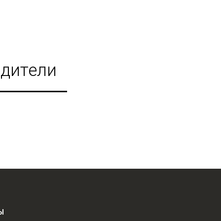
дители
Ы