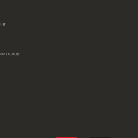
инг
оем городе