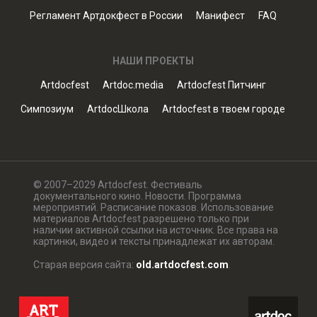
Регламент Артдокфест в России
Манифест
FAQ
НАШИ ПРОЕКТЫ
Artdocfest
Artdoc.media
Artdocfest Питчинг
Симпозиум
ArtdocШкола
Artdocfest в твоем городе
© 2007–2029 Artdocfest. Фестиваль
документального кино. Новости. Программа
мероприятий. Расписание показов. Использование
материалов Artdocfest разрешено только при
наличии активной ссылки на источник. Все права на
картинки, видео и тексты принадлежат их авторам.
Старая версия сайта:
old.artdocfest.com
.