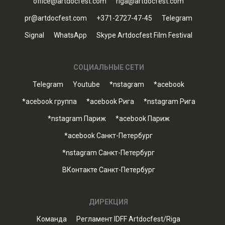
office@artdocfest.com
riga@artdocfest.com
pr@artdocfest.com
+371-2727-47-45
Telegram
Signal
WhatsApp
Skype Artdocfest Film Festival
СОЦИАЛЬНЫЕ СЕТИ
Telegram
Youtube
*nstagram
*acebook
*acebook группа
*acebook Рига
*nstagram Рига
*nstagram Париж
*acebook Париж
*acebook Санкт-Петербург
*nstagram Санкт-Петербург
ВКонтакте Санкт-Петербург
ДИРЕКЦИЯ
Команда
Регламент IDFF Artdocfest/Riga