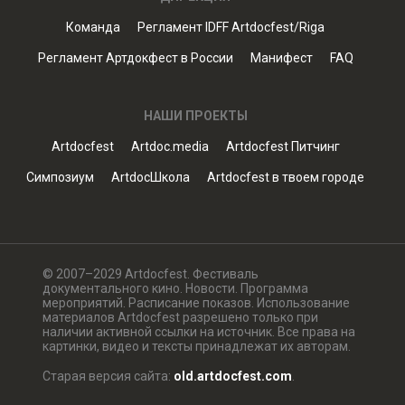
Команда
Регламент IDFF Artdocfest/Riga
Регламент Артдокфест в России
Манифест
FAQ
НАШИ ПРОЕКТЫ
Artdocfest
Artdoc.media
Artdocfest Питчинг
Симпозиум
ArtdocШкола
Artdocfest в твоем городе
© 2007–2029 Artdocfest. Фестиваль
документального кино. Новости. Программа
мероприятий. Расписание показов. Использование
материалов Artdocfest разрешено только при
наличии активной ссылки на источник. Все права на
картинки, видео и тексты принадлежат их авторам.
Старая версия сайта:
old.artdocfest.com
.